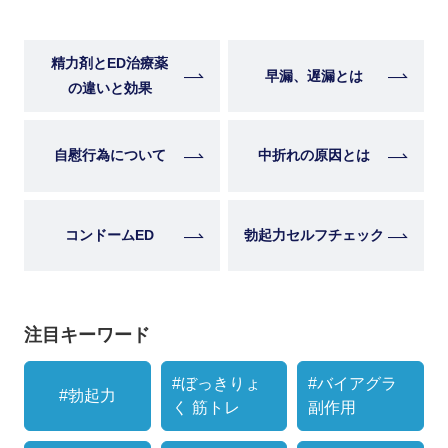
精力剤とED治療薬
早漏、遅漏とは
の違いと効果
自慰行為について
中折れの原因とは
コンドームED
勃起力セルフチェック
注目キーワード
#ぼっきりょ
#バイアグラ
#勃起力
く 筋トレ
副作用