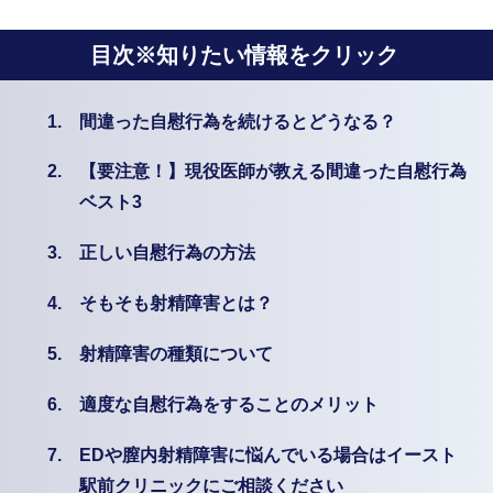
目次※知りたい情報をクリック
1.
間違った自慰行為を続けるとどうなる？
2.
【要注意！】現役医師が教える間違った自慰行為
ベスト3
3.
正しい自慰行為の方法
4.
そもそも射精障害とは？
5.
射精障害の種類について
6.
適度な自慰行為をすることのメリット
7.
EDや膣内射精障害に悩んでいる場合はイースト
駅前クリニックにご相談ください