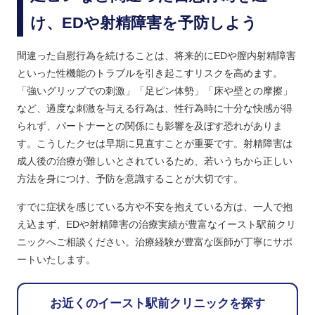
け、EDや射精障害を予防しよう
間違った自慰行為を続けることは、将来的にEDや膣内射精障害
といった性機能のトラブルを引き起こすリスクを高めます。
「強いグリップでの刺激」「足ピン体勢」「床や壁との摩擦」
など、過度な刺激を与える行為は、性行為時に十分な快感が得
られず、パートナーとの関係にも影響を及ぼす恐れがありま
す。こうしたクセは早期に見直すことが重要です。射精障害は
成人後の治療が難しいとされているため、若いうちから正しい
方法を身につけ、予防を意識することが大切です。
すでに症状を感じている方や不安を抱えている方は、一人で抱
え込まず、EDや射精障害の治療実績が豊富なイースト駅前クリ
ニックへご相談ください。治療経験が豊富な医師が丁寧にサポ
ートいたします。
お近くのイースト駅前クリニックを探す