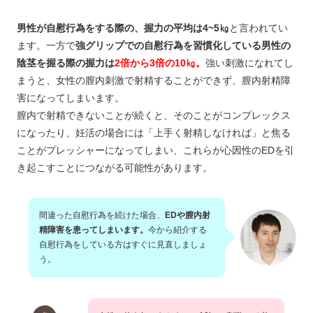
男性が自慰行為をする際の、握力の平均は4~5㎏
と言われてい
ます。一方で
強グリップでの自慰行為を習慣化している男性の
陰茎を握る際の握力は
2倍から3倍の10㎏。
強い刺激になれてし
まうと、女性の膣内刺激で射精することができず、膣内射精障
害になってしまいます。
膣内で射精できないことが続くと、そのことがコンプレックス
になったり、妊活の場合には「上手く射精しなければ」と焦る
ことがプレッシャーになってしまい、これらが心因性のEDを引
き起こすことにつながる可能性があります。
間違った自慰行為を続けた場合、
EDや膣内射
精障害を患ってしまいます。
今から紹介する
自慰行為をしている方はすぐに見直しましょ
う。