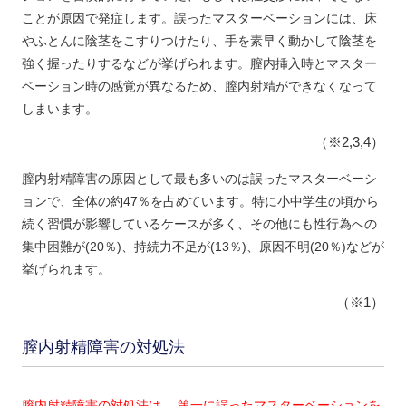
ことが原因で発症します。誤ったマスターベーションには、床
やふとんに陰茎をこすりつけたり、手を素早く動かして陰茎を
強く握ったりするなどが挙げられます。膣内挿入時とマスター
ベーション時の感覚が異なるため、膣内射精ができなくなって
しまいます。
（※2,3,4）
膣内射精障害の原因として最も多いのは誤ったマスターベーシ
ョンで、全体の約47％を占めています。特に小中学生の頃から
続く習慣が影響しているケースが多く、その他にも性行為への
集中困難が(20％)、持続力不足が(13％)、原因不明(20％)などが
挙げられます。
（※1）
膣内射精障害の対処法
膣内射精障害の対処法は、 第一に誤ったマスターベーションを