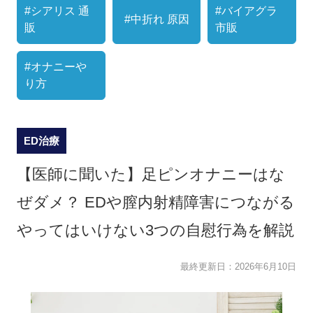
#シアリス 通
#バイアグラ
#中折れ 原因
販
市販
#オナニーや
り方
ED治療
【医師に聞いた】足ピンオナニーはな
ぜダメ？ EDや膣内射精障害につながる
やってはいけない3つの自慰行為を解説
最終更新日：
2026年6月10日