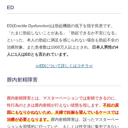
ED
ED(Erectile Dysfunction)は勃起機能の低下を指す疾患です。
「たまに勃起しないことがある」「勃起できるか不安になる」
といった、本人の勃起に満足を感じられない場合も勃起不全の
治療対象。また患者数は1000万人以上とされ、
日本人男性の4
人に1人はEDとも言われています。
≫EDについて詳しくはコチラ≪
膣内射精障害
膣内射精障害とは、マスターベーションでは射精できるのに、
性行為のときは膣内射精が行えない状態を指します。
不妊の原
因にもなりかねないため、夫婦で妊娠を望んでいるケースでは
治療が必要となります。
膣内射精障害は、誤ったマスターベー
ションを習慣的に行っていた、もしくは性交渉に集中できない