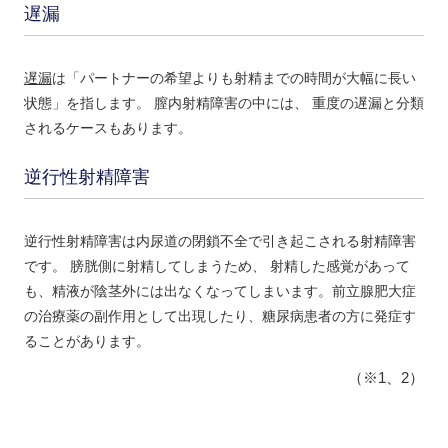
遅漏
遅漏
は「パートナーの希望よりも射精までの時間が大幅に長い
状態」を指します。 膣内射精障害の中には、 重度の遅漏と分類
されるケースもあります。
逆行性射精障害
逆行性射精障害は内尿道の閉鎖不全で引き起こされる射精障害
です。 膀胱側に射精してしまうため、 射精した感覚があって
も、精液が陰茎外には出なくなってしまいます。前立腺肥大症
の治療薬の副作用として出現したり、糖尿病患者の方に発症す
ることがあります。
（※1、2）