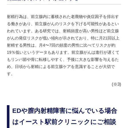
射精行為は、前立腺内に蓄積された老廃物や炎症因子を排出す
る働きがあり、前立腺がんのリスクを下げる可能性があるとい
われています。ある研究では、射精頻度が高い男性ほど前立腺
がんの発症リスクが低い傾向が示されており、特に月21回以上
射精する男性は、月4〜7回の頻度の男性に比べてリスクが約
19％低いというデータもあります。前立腺がんは進行が遅くて
もリンパ節や骨に転移しやすく、予後に大きな影響を与えるた
め、日頃から射精による前立腺ケアを意識することが大切で
す。
(※3)
EDや膣内射精障害に悩んでいる場合
はイースト駅前クリニックにご相談