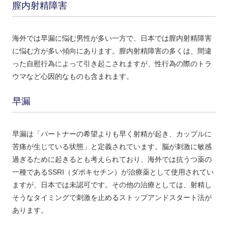
膣内射精障害
海外では早漏に悩む男性が多い一方で、日本では膣内射精障害
に悩む方が多い傾向にあります。膣内射精障害の多くは、間違
った自慰行為によって引き起こされますが、性行為の際のトラ
ウマなど心因的なものも含まれます。
早漏
早漏は「パートナーの希望よりも早く射精が起き、カップルに
苦痛が生じている状態」と定義されています。脳が刺激に敏感
過ぎるために起きるとも考えられており、海外では抗うつ薬の
一種であるSSRI（ダポキセチン）が治療薬として使用されてい
ますが、日本では未認可です。その他の治療としては、射精し
そうなタイミングで刺激を止めるストップアンドスタート法が
あります。