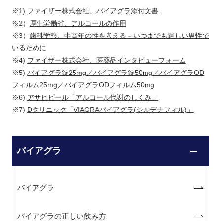
※1)
ファイザー株式会社、バイアグラ添付文書
※2）
厚生労働省、アルコールの作用
※3）
歯科学報、中高年の性を考える－いつまでも逞しい男性で
いるために
※4)
ファイザー株式会社、医薬品インタビューフォーム
※5)
バイアグラ錠25mg／バイアグラ錠50mg／バイアグラOD
フィルム25mg／バイアグラODフィルム50mg
※6)
アサヒビール「アルコール代謝のしくみ」
※7)
Dクリニック「VIAGRAバイアグラ(シルデナフィル)」
バイアグラ
バイアグラ
バイアグラの正しい飲み方