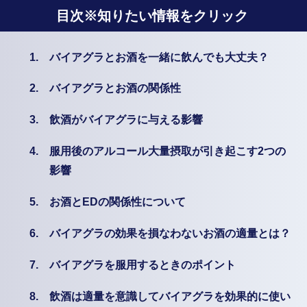
目次※知りたい情報をクリック
1.
バイアグラとお酒を一緒に飲んでも大丈夫？
2.
バイアグラとお酒の関係性
3.
飲酒がバイアグラに与える影響
4.
服用後のアルコール大量摂取が引き起こす2つの
影響
5.
お酒とEDの関係性について
6.
バイアグラの効果を損なわないお酒の適量とは？
7.
バイアグラを服用するときのポイント
8.
飲酒は適量を意識してバイアグラを効果的に使い