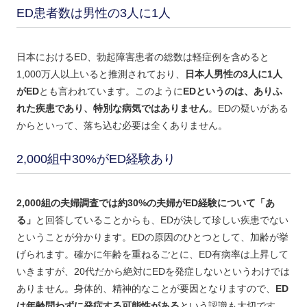
ED患者数は男性の3人に1人
日本におけるED、勃起障害患者の総数は軽症例を含めると
1,000万人以上いると推測されており、
日本人男性の3人に1人
がED
とも言われています。このように
EDというのは、ありふ
れた疾患であり、特別な病気ではありません
。EDの疑いがある
からといって、落ち込む必要は全くありません。
2,000組中30%がED経験あり
2,000組の夫婦調査では約30%の夫婦がED経験について「あ
る」
と回答していることからも、EDが決して珍しい疾患でない
ということが分かります。EDの原因のひとつとして、加齢が挙
げられます。確かに年齢を重ねるごとに、ED有病率は上昇して
いきますが、20代だから絶対にEDを発症しないというわけでは
ありません。身体的、精神的なことが要因となりますので、
ED
は年齢問わずに発症する可能性がある
という認識も大切です。