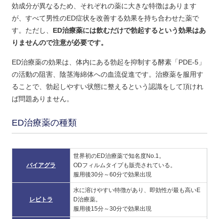
効成分が異なるため、それぞれの薬に大きな特徴はあります
が、すべて男性のED症状を改善する効果を持ち合わせた薬で
す。ただし、
ED治療薬には飲むだけで勃起するという効果はあ
りませんので注意が必要です。
ED治療薬の効果は、体内にある勃起を抑制する酵素「PDE-5」
の活動の阻害、陰茎海綿体への血流促進です。治療薬を服用す
ることで、勃起しやすい状態に整えるという認識をして頂けれ
ば問題ありません。
ED治療薬の種類
世界初のED治療薬で知名度No.1。
バイアグラ
ODフィルムタイプも販売されている。
服用後30分～60分で効果出現
水に溶けやすい特徴があり、即効性が最も高いE
レビトラ
D治療薬。
服用後15分～30分で効果出現