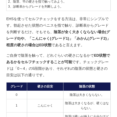
2、陰茎、竿の硬さを指で触ってみよう。
3、診断表からグレードを判断しよう。
EHSを使ってセルフチェックをする方法は、非常にシンプルで
す。勃起させた状態のペニスを指で触り、診断表からグレード
を判断するだけ。そもそも、
陰茎が全く大きくならない場合(グ
レード0)や、「こんにゃく(グレード1)」「みかん(グレード2)」
程度の硬さの場合はED状態
であると言えます。
ご自身で陰茎を触って、どれぐらいの硬さになるかで
ED状態で
あるかをセルフチェックすることが可能
です。チェックグレー
ドは「0～4」の5段階があり、それぞれの陰茎の状態と硬さの
目安は以下の通りです。
グレード
硬さの目安
陰茎の状態
0
陰茎は大きくならない。
陰茎は大きくなるが、硬くはな
1
こんにゃく
らない。
陰茎は硬いが挿入に十分なほど