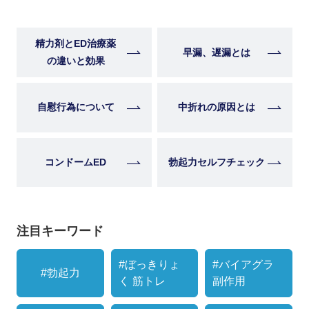
精力剤とED治療薬
早漏、遅漏とは
の違いと効果
自慰行為について
中折れの原因とは
コンドームED
勃起力セルフチェック
注目キーワード
#ぼっきりょ
#バイアグラ
#勃起力
く 筋トレ
副作用