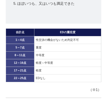
ほぼいつも、又はいつも満足できた
合計点
EDの重症度
1～4点
性交渉の機会がないため判定不可
5～7点
重度
8～11点
中等度
12～16点
軽度～中等度
17～21点
軽度
22～25点
EDなし
（※1）