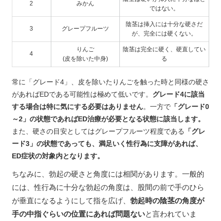
2
みかん
ではない。
陰茎は挿入には十分な硬さだ
3
グレープフルーツ
が、完全には硬くない。
りんご
陰茎は完全に硬く、硬直してい
4
(皮を除いた中身)
る
常に「グレード4」、皮を除いたりんごを触った時と同様の硬さ
があればEDである可能性は極めて低いです。
グレード4に該当
する場合は特に気にする必要はありません
。一方で
「グレード0
～2」の状態であればED治療が必要となる状態に該当します。
また、硬さの目安としてはグレープフルーツ程度である
「グレ
ード3」の状態であっても、満足いく性行為に支障があれば、
ED症状の対象内となります。
ちなみに、勃起の硬さと角度には相関があります。一般的
には、性行為に十分な勃起の角度は、股間の前で手のひら
が垂直になるようにして指を広げ、
勃起時の陰茎の角度が
手の中指ぐらいの位置にあれば問題ない
と言われていま