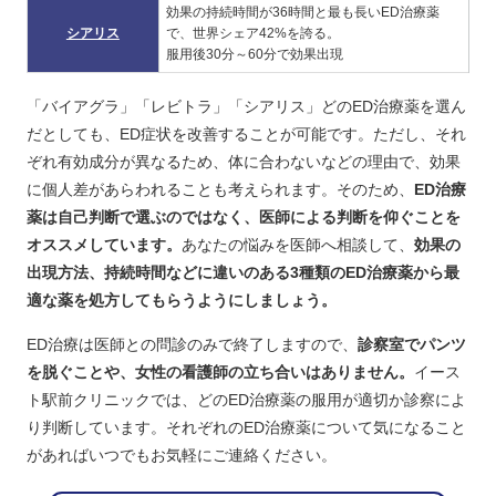
効果の持続時間が36時間と最も長いED治療薬
シアリス
で、世界シェア42%を誇る。
服用後30分～60分で効果出現
「バイアグラ」「レビトラ」「シアリス」どのED治療薬を選ん
だとしても、ED症状を改善することが可能です。ただし、それ
ぞれ有効成分が異なるため、体に合わないなどの理由で、効果
に個人差があらわれることも考えられます。そのため、
ED治療
薬は自己判断で選ぶのではなく、医師による判断を仰ぐことを
オススメしています。
あなたの悩みを医師へ相談して、
効果の
出現方法、持続時間などに違いのある3種類のED治療薬から最
適な薬を処方してもらうようにしましょう。
ED治療は医師との問診のみで終了しますので、
診察室でパンツ
を脱ぐことや、女性の看護師の立ち合いはありません。
イース
ト駅前クリニックでは、どのED治療薬の服用が適切か診察によ
り判断しています。それぞれのED治療薬について気になること
があればいつでもお気軽にご連絡ください。