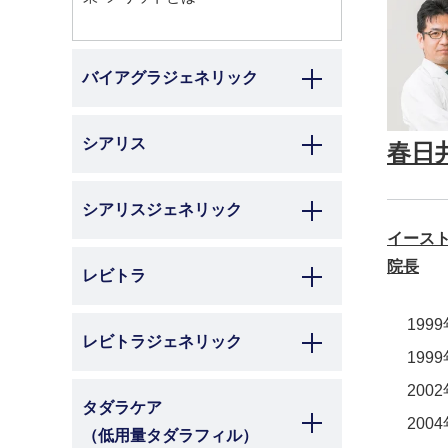
バイアグラジェネリック
シアリス
春日
シアリスジェネリック
イースト
院長
レビトラ
199
レビトラジェネリック
199
200
タダラケア
200
（低用量タダラフィル）