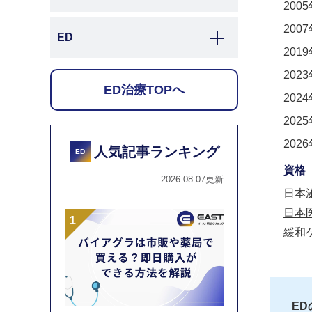
200
200
ED
201
202
ED治療TOPへ
202
202
202
人気記事ランキング
ED
資格
2026.08.07更新
日本
日本
緩和
E