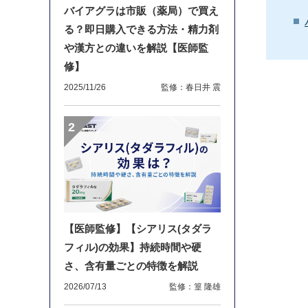
バイアグラは市販（薬局）で買え
る？即日購入できる方法・精力剤
や漢方との違いを解説【医師監
修】
2025/11/26
監修：春日井 震
【医師監修】【シアリス(タダラ
フィル)の効果】持続時間や硬
さ、含有量ごとの特徴を解説
2026/07/13
監修：篁 隆雄