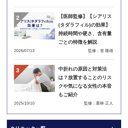
【医師監修】【シアリス
(タダラフィル)の効果】
持続時間や硬さ、含有量
ごとの特徴を解説
2026/07/13
監修：篁 隆雄
中折れの原因と対策法
は？放置することのリス
クや気になる女性の本音
もご紹介
2025/10/10
監修：栗林 正人