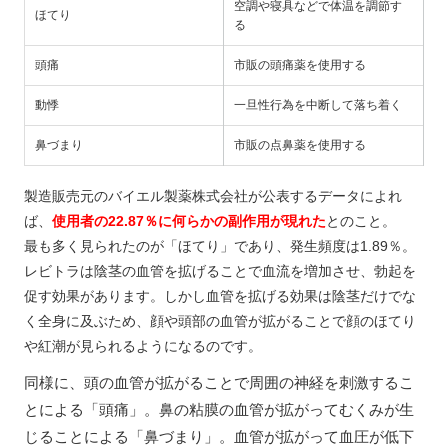
空調や寝具などで体温を調節す
ほてり
る
頭痛
市販の頭痛薬を使用する
動悸
一旦性行為を中断して落ち着く
鼻づまり
市販の点鼻薬を使用する
製造販売元のバイエル製薬株式会社が公表するデータによれ
ば、
使用者の22.87％に何らかの副作用が現れた
とのこと。
最も多く見られたのが「ほてり」であり、発生頻度は1.89％。
レビトラは陰茎の血管を拡げることで血流を増加させ、勃起を
促す効果があります。しかし血管を拡げる効果は陰茎だけでな
く全身に及ぶため、顔や頭部の血管が拡がることで顔のほてり
や紅潮が見られるようになるのです。
同様に、頭の血管が拡がることで周囲の神経を刺激するこ
とによる「頭痛」。鼻の粘膜の血管が拡がってむくみが生
じることによる「鼻づまり」。血管が拡がって血圧が低下