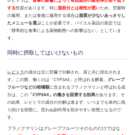
レビトラは、
食事の影響によって有効成分の吸収率が若干低下
する
性質があります。特に
脂肪分とは相性が悪い
ため、空腹時
の服用、または食後に服用する場合は
脂質が少ないあっさりし
たメニューを選ぶ
ことが必要です。バイエル薬品の規定では
「標準的な食事による薬物動態への影響はない」としていま
す。
同時に摂取してはいけないもの
レビトラ
の成分は主に肝臓で分解され、尿と共に排出されま
す。この際、働くのは「CYP3A4」と呼ばれる酵素。
グレープ
フルーツなどの柑橘類
に含まれるフラノクマリンと呼ばれる成
分は、この
「CYP3A4」の働きを阻害する効果
があります。そ
の結果、レビトラの成分の分解は進まず、いつまでも体内に残
り続ける状態に。思わぬ副作用を招きやすい状態となるので
す。
フラノクマリンはグレープフルーツそのものだけではな