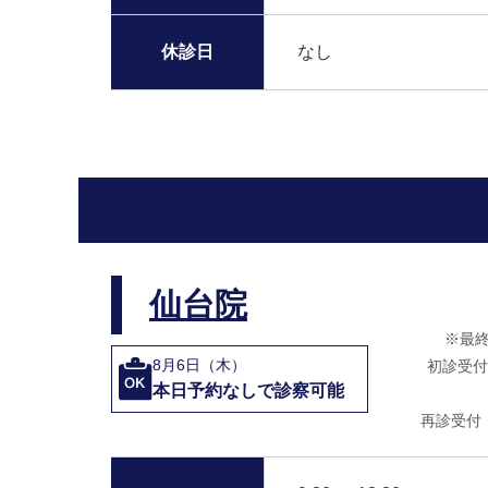
休診日
なし
仙台院
※最
8月6日（木）
初診受付
本日予約なしで診察可能
再診受付