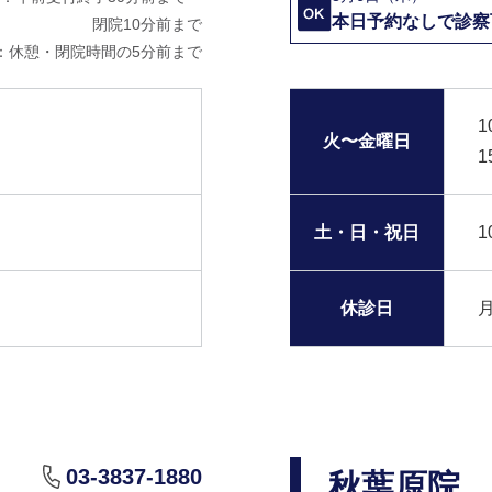
本日予約なしで診察
閉院10分前まで
：休憩・閉院時間の5分前まで
1
火〜金曜日
1
土・日・祝日
1
休診日
03-3837-1880
秋葉原院