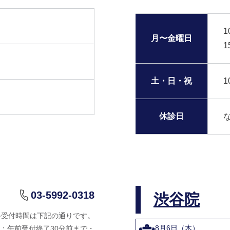
1
月〜金曜日
1
土・日・祝
1
休診日
03-5992-0318
渋谷院
終受付時間は下記の通りです。
8月6日（木）
：午前受付終了30分前まで・