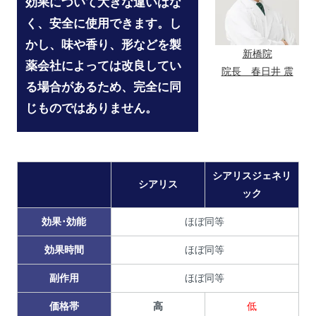
効果について大きな違いはな
く、安全に使用できます。し
かし、味や香り、形などを製
新橋院
薬会社によっては改良してい
院長 春日井 震
る場合があるため、完全に同
じものではありません。
シアリスジェネリ
シアリス
ック
効果･効能
ほぼ同等
効果時間
ほぼ同等
副作用
ほぼ同等
価格帯
高
低