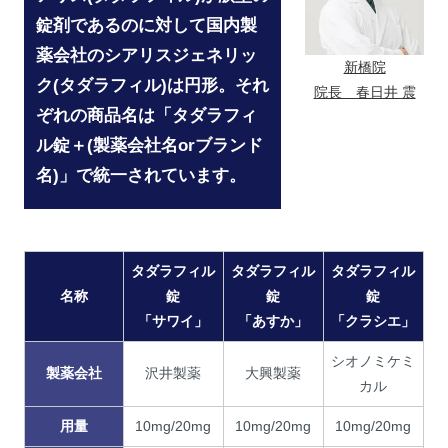
錠剤であるのに対して国内製
薬会社のシアリスジェネリッ
新橋院
ク(タダラフィル)は円形。それ
院長 春日井 震
ぞれの商品名は「タダラフィ
ル錠＋(製薬会社名orブランド
名)」で統一されています。
タダラフィル
タダラフィル
タダラフィル
名称
錠
錠
錠
「サワイ」
「あすか」
「クラシエ」
シオノミケミ
製薬会社
沢井製薬
大興製薬
カル
用量
10mg/20mg
10mg/20mg
10mg/20mg