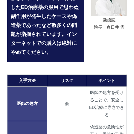
したED治療薬の服用で思わぬ
副作用が発生したケースや偽
新橋院
造薬であったなど数多くの問
院長 春日井 震
題が指摘されています。イン
ターネットでの購入は絶対に
やめてください。
入手方法
リスク
ポイント
医師の処方を受け
ることで、安全に
医師の処方
低
ED治療に専念でき
る
偽造薬の危険性が