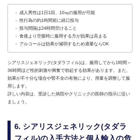
成人男性は1日1回、10㎎の服用が可能
・
性行為の約1時間前に経口投与
・
投与間隔は24時間空けること
・
食後より空腹時に服用する方が効果は高まる
・
アルコールは効果が減弱するため適量ならOK
・
シアリスジェネリック(タダラフィル)は、服用してから1時間～
36時間ほど性的刺激や興奮で勃起する効果があります。また、
効果が不十分な場合や腎不全の有無により、用量を調整して服
用します。
詳しい内容は、受診した病院やクリニックの医師の指示に従い
ましょう。
シアリスジェネリック(タダラ
フィル)の入手方法と個人輸入の危