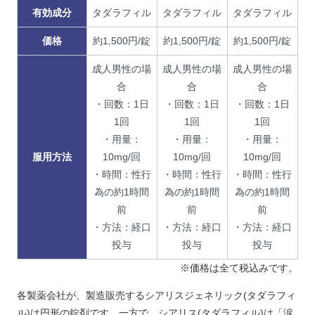
有効成分
タダラフィル
タダラフィル
タダラフィル
価格
約1,500円/錠
約1,500円/錠
約1,500円/錠
成人男性の場
成人男性の場
成人男性の場
合
合
合
・回数：1日
・回数：1日
・回数：1日
1回
1回
1回
・用量：
・用量：
・用量：
服用方法
10mg/回
10mg/回
10mg/回
・時間：性行
・時間：性行
・時間：性行
為の約1時間
為の約1時間
為の約1時間
前
前
前
・方法：経口
・方法：経口
・方法：経口
投与
投与
投与
※価格は全て税込みです。
各製薬会社が、製造販売するシアリスジェネリック(タダラフィ
ル)は円形の錠剤です。一方で、シアリス(タダラフィル)は「涙