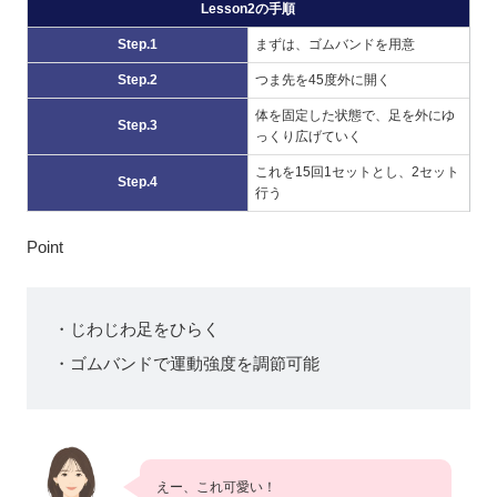
Lesson2の手順
Step.1
まずは、ゴムバンドを用意
Step.2
つま先を45度外に開く
体を固定した状態で、足を外にゆ
Step.3
っくり広げていく
これを15回1セットとし、2セット
Step.4
行う
Point
・じわじわ足をひらく
・ゴムバンドで運動強度を調節可能
えー、これ可愛い！