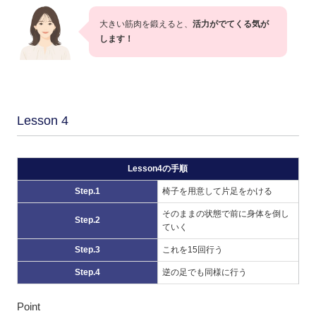
大きい筋肉を鍛えると、
活力がでてくる気が
します！
Lesson 4
Lesson4の手順
Step.1
椅子を用意して片足をかける
そのままの状態で前に身体を倒し
Step.2
ていく
Step.3
これを15回行う
Step.4
逆の足でも同様に行う
Point