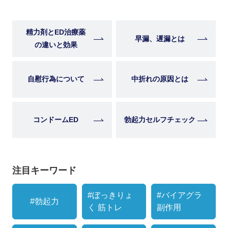
精力剤とED治療薬
早漏、遅漏とは
の違いと効果
自慰行為について
中折れの原因とは
コンドームED
勃起力セルフチェック
注目キーワード
#ぼっきりょ
#バイアグラ
#勃起力
く 筋トレ
副作用