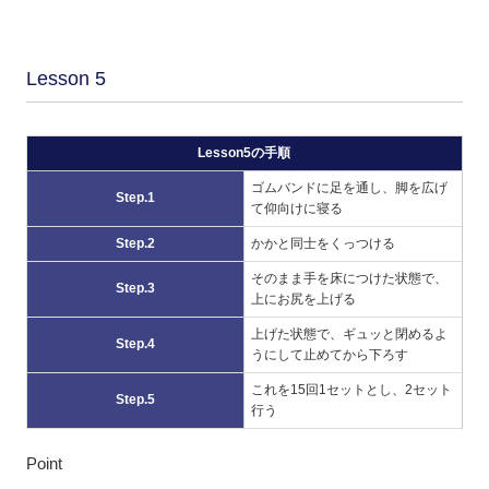
Lesson 5
Lesson5の手順
ゴムバンドに足を通し、脚を広げ
Step.1
て仰向けに寝る
Step.2
かかと同士をくっつける
そのまま手を床につけた状態で、
Step.3
上にお尻を上げる
上げた状態で、ギュッと閉めるよ
Step.4
うにして止めてから下ろす
これを15回1セットとし、2セット
Step.5
行う
Point