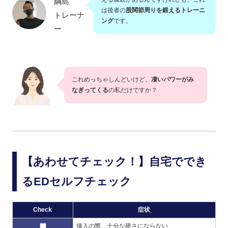
綱島
は後者の
股関節周りを鍛えるトレーニ
トレーナ
ング
です。
ー
これめっちゃしんどいけど、
凄いパワーがみ
なぎってくる
の私だけですか？
【あわせてチェック！】自宅ででき
るEDセルフチェック
Check
症状
挿入の際、十分な硬さにならない