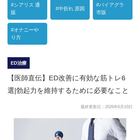
#シアリス 通
#バイアグラ
#中折れ 原因
販
市販
#オナニーや
り方
ED治療
【医師直伝】ED改善に有効な筋トレ6
選|勃起力を維持するために必要なこと
最終更新日：
2026年6月10日