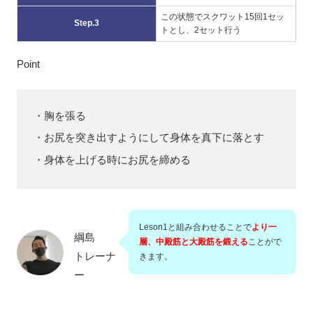
この状態でスクワット15回1セッ
Step.3
トとし、2セット行う
Point
・胸を張る
・お尻を突き出すようにして身体を真下に落とす
・身体を上げる時にお尻を締める
Leson1と組み合わせることで
より一
綱島
層、中殿筋と大殿筋を鍛える
ことがで
トレーナ
きます。
ー