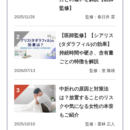
監修】
2025/11/26
監修：春日井 震
【医師監修】【シアリス
(タダラフィル)の効果】
持続時間や硬さ、含有量
ごとの特徴を解説
2026/07/13
監修：篁 隆雄
中折れの原因と対策法
は？放置することのリス
クや気になる女性の本音
もご紹介
2025/10/10
監修：栗林 正人