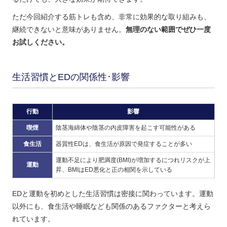
ただ今回紹介する筋トレも含め、非常に効果的な取り組みも、
継続できないと意味がありません。
無理のない範囲でぜひ一度
お試しください。
生活習慣とEDの関係性･影響
行動
影響
喫煙
陰茎海綿体や陰茎の内皮障害を起こす可能性がある
食生活
器質性EDは、食生活が原因で発症することが多い
運動不足により肥満度(BMI)が増加するにつれリスクが上
運動
昇、BMIはED悪化と正の相関を示している
EDと運動を初めとした生活習慣は密接に関わっています。運動
以外にも、食生活や睡眠なども関係のあるファクターと考えら
れています。