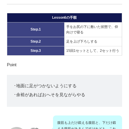
Lesson6の手順
手をお尻の下に敷いた状態で、仰
Step.1
向けで寝る
Step.2
足を上げ下ろしする
Step.3
15回1セットとして、2セット行う
Point
･地面に足がつかないようにする
･余裕があればおへそを見ながらやる
腹筋も上だけ鍛える腹筋と、下だけ鍛
える腹筋があるんですけれども、これ