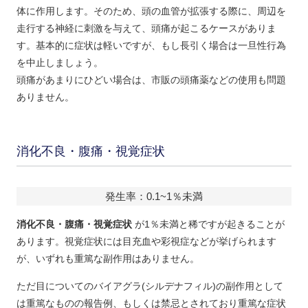
体に作用します。そのため、頭の血管が拡張する際に、周辺を
走行する神経に刺激を与えて、
頭痛が起こる
ケースがありま
す。基本的に症状は軽いですが、もし長引く場合は一旦性行為
を中止しましょう。
頭痛があまりにひどい場合は、
市販の頭痛薬などの使用も問題
ありません。
消化不良・腹痛・視覚症状
発生率：0.1~1％未満
消化不良・腹痛・視覚症状
が1％未満と稀ですが起きることが
あります。視覚症状には目充血や彩視症などが挙げられます
が、いずれも重篤な副作用はありません。
ただ目についてのバイアグラ(シルデナフィル)の副作用として
は重篤なものの報告例、もしくは禁忌とされており重篤な症状