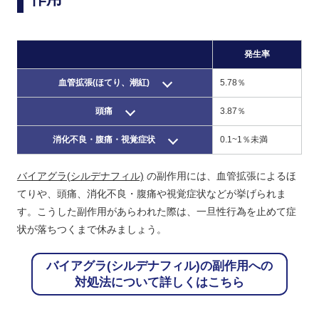
発生率
血管拡張(ほてり、潮紅)
5.78％
頭痛
3.87％
消化不良・腹痛・視覚症状
0.1~1％未満
バイアグラ(シルデナフィル)
の副作用には、血管拡張による
ほ
てりや、頭痛、消化不良・腹痛や視覚症状
などが挙げられま
す。こうした副作用があらわれた際は、一旦性行為を止めて症
状が落ちつくまで休みましょう。
バイアグラ(シルデナフィル)の副作用への
対処法について詳しくはこちら