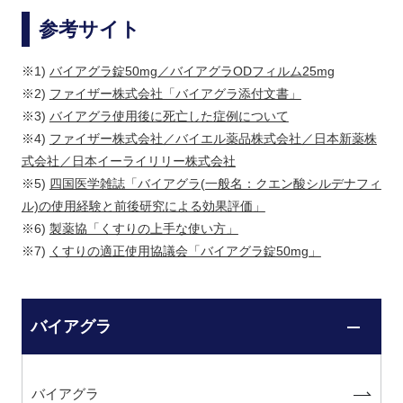
参考サイト
※1)
バイアグラ錠50mg／バイアグラODフィルム25mg
※2)
ファイザー株式会社「バイアグラ添付文書」
※3)
バイアグラ使用後に死亡した症例について
※4)
ファイザー株式会社／バイエル薬品株式会社／日本新薬株
式会社／日本イーライリリー株式会社
※5)
四国医学雑誌「バイアグラ(一般名：クエン酸シルデナフィ
ル)の使用経験と前後研究による効果評価」
※6)
製薬協「くすりの上手な使い方」
※7)
くすりの適正使用協議会「バイアグラ錠50mg」
バイアグラ
バイアグラ