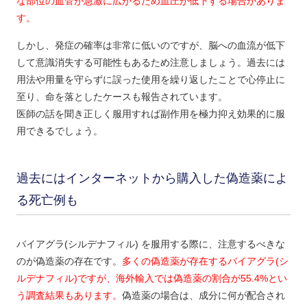
な部位の血管が急激に広がるため血圧が低下する場合がありま
す。
しかし、発症の確率は非常に低いのですが、脳への血流が低下
して意識消失する可能性もあるため注意しましょう。過去には
用法や用量を守らずに誤った使用を繰り返したことで心停止に
至り、命を落としたケースも報告されています。
医師の話を聞き正しく服用すれば副作用を極力抑え効果的に服
用できるでしょう。
過去にはインターネットから購入した偽造薬によ
る死亡例も
バイアグラ(シルデナフィル) を服用する際に、注意するべきな
のが偽造薬の存在です。
多くの偽造薬が存在するバイアグラ(シ
ルデナフィル)ですが、海外輸入では偽造薬の割合が55.4%とい
う調査結果もあります。
偽造薬の場合は、成分に何が配合され