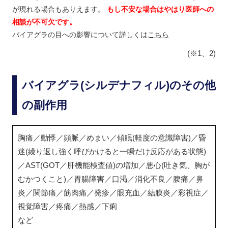
が現れる場合もありえます。
もし不安な場合はやはり医師への
相談が不可欠です。
バイアグラの目への影響について詳しくは
こちら
(※1、2)
バイアグラ(シルデナフィル)のその他
の副作用
胸痛／動悸／頻脈／めまい／傾眠(軽度の意識障害)／昏
迷(繰り返し強く呼びかけると一瞬だけ反応がある状態)
／AST(GOT／肝機能検査値)の増加／悪心(吐き気、胸が
むかつくこと)／胃腸障害／口渇／消化不良／腹痛／鼻
炎／関節痛／筋肉痛／発疹／眼充血／結膜炎／彩視症／
視覚障害／疼痛／熱感／下痢
など