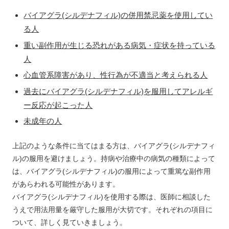
バイアグラ(シルデナフィル)の併用禁忌薬を使用してい
る人
重い副作用が生じる恐れがある病気・症状を持っている
人
心血管系障害があり、性行為が不適当と考えられる人
過去にバイアグラ(シルデナフィル)を服用してアレルギ
ー反応が起こった人
未成年の人
上記のような条件に当てはまる方は、バイアグラ(シルデナフィ
ル)の服用を避けましょう。持病や治療中の病気の種類によって
は、バイアグラ(シルデナフィル)の服用によって
重篤な副作用
があらわれる可能性
があります。
バイアグラ(シルデナフィル)を使用する際は、
医師に相談した
うえで用法用量を厳守した服用が大切
です。それぞれの項目に
ついて、詳しく見ていきましょう。