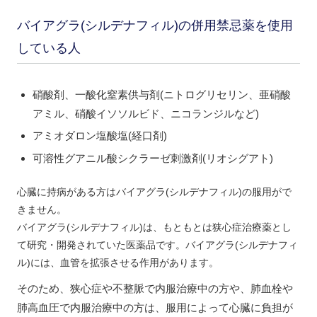
バイアグラ(シルデナフィル)の併用禁忌薬を使用
している人
硝酸剤、一酸化窒素供与剤(ニトログリセリン、亜硝酸
アミル、硝酸イソソルビド、ニコランジルなど)
アミオダロン塩酸塩(経口剤)
可溶性グアニル酸シクラーゼ刺激剤(リオシグアト)
心臓に持病がある方はバイアグラ(シルデナフィル)の服用がで
きません。
バイアグラ(シルデナフィル)は、もともとは狭心症治療薬とし
て研究・開発されていた医薬品です。バイアグラ(シルデナフィ
ル)には、血管を拡張させる作用があります。
そのため、
狭心症や不整脈で内服治療中の方
や、
肺血栓や
肺高血圧で内服治療中の方
は、服用によって心臓に負担が