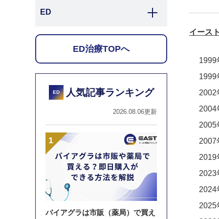
ED
イースト
ED治療TOPへ
199
199
人気記事ランキング
200
ED
200
2026.08.06更新
200
200
201
202
202
202
バイアグラは市販（薬局）で買え