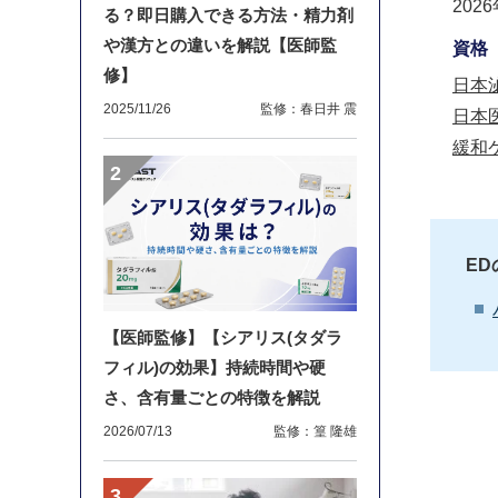
202
る？即日購入できる方法・精力剤
や漢方との違いを解説【医師監
資格
修】
日本
2025/11/26
監修：春日井 震
日本
緩和
E
【医師監修】【シアリス(タダラ
フィル)の効果】持続時間や硬
さ、含有量ごとの特徴を解説
2026/07/13
監修：篁 隆雄