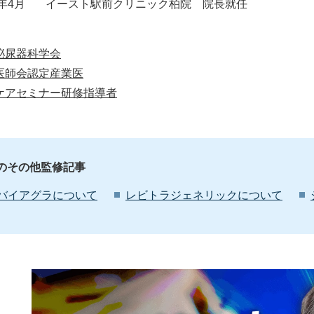
6年4月
イースト駅前クリニック柏院 院長就任
泌尿器科学会
医師会認定産業医
ケアセミナー研修指導者
Dのその他監修記事
バイアグラについて
レビトラジェネリックについて