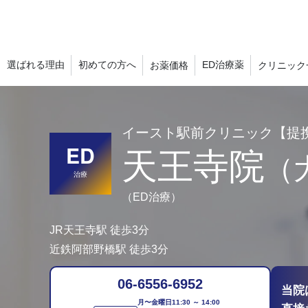
選ばれる理由
初めての方へ
ED治療薬
お薬価格
クリニック
イースト駅前クリニック【提
ED
天王寺院
（
治療
（ED治療）
JR天王寺駅
徒歩3分
近鉄阿部野橋駅
徒歩3分
06-6556-6952
当院
月〜金曜日
11:30 ～ 14:00