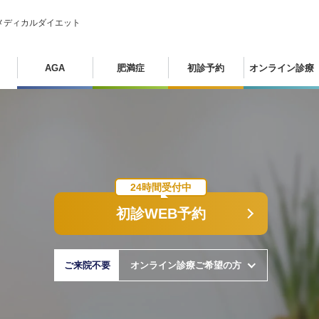
メディカルダイエット
AGA
肥満症
初診予約
オンライン診療
24時間受付中
初診WEB予約
ご来院不要
オンライン診療ご希望の方