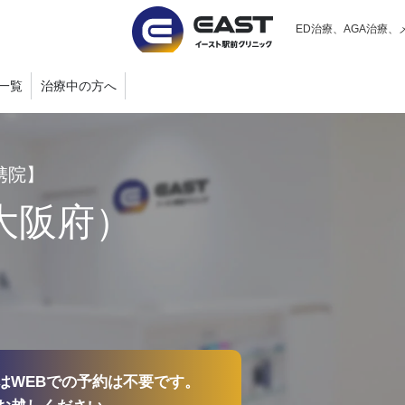
ED治療、AGA治療、
一覧
治療中の方へ
携院】
大阪府）
はWEBでの予約は不要です。