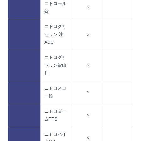
ニトロール
○
錠
ニトログリ
セリン 注-
○
ACC
ニトログリ
セリン錠山
○
川
ニトロスロ
○
ー錠
ニトロダー
○
ムTTS
ニトロバイ
○