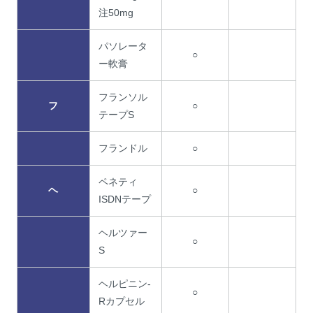
注50mg
パソレータ
○
ー軟膏
フランソル
フ
○
テープS
フランドル
○
ペネティ
ヘ
○
ISDNテープ
ヘルツァー
○
S
ヘルピニン-
○
Rカプセル