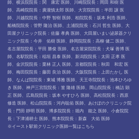
師
、
横浜院院長：関 康宏 医師
、
川崎院院長：岡田 和樹 医
師
、
高崎院院長：廣瀧慎太郎 医師
、
大宮院院長：半田 譲 医
師
、
川越院院長：中野 智樹 医師
、
柏院院長：坂本 利浩 医師
、
船橋院院長：管野 隆治 医師
、
土浦院院長：石川 哲生 医師
、
大
田屋クリニック院長：佐藤 孝典 医師
、
大田屋いまい泌尿器クリ
ニック院長：今井 佑樹 医師
、
静岡院院長：高柳 健二 医師
、
名古屋院院長：平田 勝俊 医師
、
名古屋栄院院長：犬塚 善博 医
師
、
名駅院院長：稲垣 昌泰 医師
、
新潟院院長：太田 正孝 医
師
、
金沢院院長：栗林 正人 医師
、
京都院院長：秋田 和宏 医
師
、
梅田院院長：藤田 良治 医師
、
大阪院院長：上田たかし 医
師
、
なんば院院長：東城 博雅 医師
、
天王寺院院長：池本ひろゆ
き 医師
、
神戸三宮院院長：篁 隆雄 医師
、
岡山院院長：橋詰 顕
正 医師
、
広島院院長：坂本 やすひろ 医師
、
高松院院長：西原
修造 医師
、
松山院院長：河内聡佑 医師
、
あけぼのクリニック院
長：門田 靜明 医師
、
博多院院長：堀内 能之 医師
、
小倉院院
長：下津浦耕士 医師
、
熊本院院長：新森 大佑 医師
※イースト駅前クリニック医師一覧は
こちら