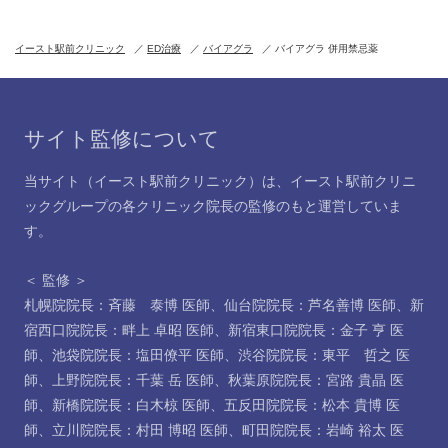
イースト駅前クリニック
ED治療
バイアグラ
バイアグラ 併用禁忌薬
サイト監修について
当サイト（イースト駅前クリニック）は、イースト駅前クリニ
ックグループの各クリニック院長の監修のもと運営していま
す。
＜ 監修 ＞
札幌院院長：斉藤 泰博 医師
、
仙台院院長：芦名善博 医師
、
新
宿西口院院長：畔上 卓昭 医師
、
新宿東口院院長：金子 亨 医
師
、
池袋院院長：塩田僚平 医師
、
渋谷院院長：東平 哲之 医
師
、
上野院院長：千葉 岳 医師
、
秋葉原院院長：宮路 貴晶 医
師
、
新橋院院長：白木椋 医師
、
五反田院院長：松本 貴博 医
師
、
立川院院長：村田 博昭 医師
、
町田院院長：岩崎 裕太 医