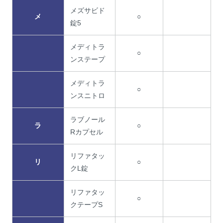
メズサビド
メ
○
錠5
メディトラ
○
ンステープ
メディトラ
○
ンスニトロ
ラブノール
ラ
○
Rカプセル
リファタッ
リ
○
クL錠
リファタッ
○
クテープS