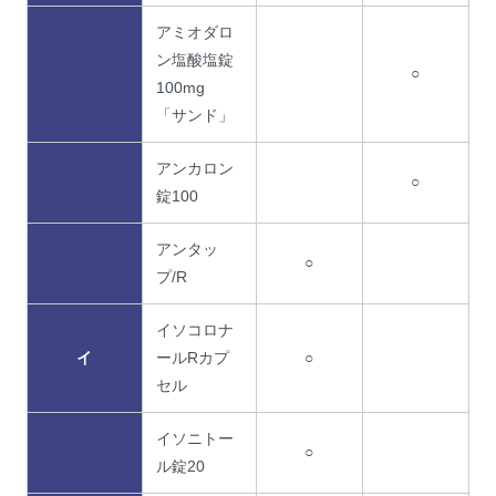
アミオダロ
ン塩酸塩錠
○
100mg
「サンド」
アンカロン
○
錠100
アンタッ
○
プ/R
イソコロナ
イ
ールRカプ
○
セル
イソニトー
○
ル錠20