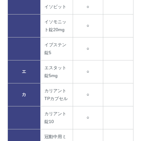
イソビット
○
イソモニッ
○
ト錠20mg
イブステン
○
錠5
エスタット
エ
○
錠5mg
カリアント
カ
○
TPカプセル
カリアント
○
錠10
冠動中用ミ