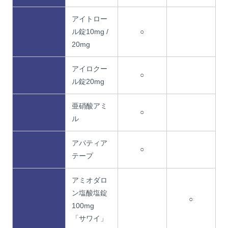
アイトロー
ル錠10mg /
○
20mg
アイロクー
○
ル錠20mg
亜硝酸アミ
○
ル
アパティア
○
テープ
アミオダロ
ン塩酸塩錠
○
100mg
「サワイ」