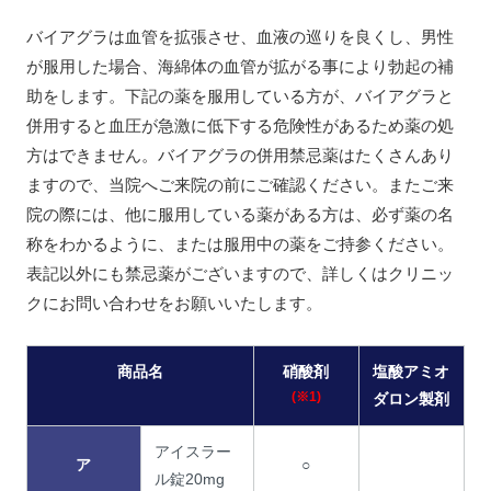
バイアグラは血管を拡張させ、血液の巡りを良くし、男性
が服用した場合、海綿体の血管が拡がる事により勃起の補
助をします。下記の薬を服用している方が、バイアグラと
併用すると血圧が急激に低下する危険性があるため薬の処
方はできません。バイアグラの併用禁忌薬はたくさんあり
ますので、当院へご来院の前にご確認ください。またご来
院の際には、他に服用している薬がある方は、必ず薬の名
称をわかるように、または服用中の薬をご持参ください。
表記以外にも禁忌薬がございますので、詳しくはクリニッ
クにお問い合わせをお願いいたします。
商品名
硝酸剤
塩酸アミオ
(※1)
ダロン製剤
アイスラー
ア
○
ル錠20mg