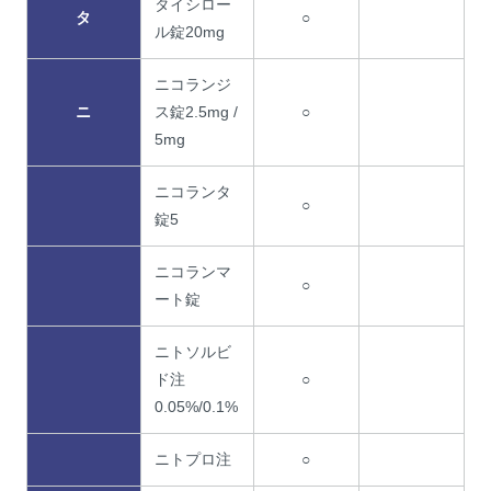
タイシロー
タ
○
ル錠20mg
ニコランジ
ニ
ス錠2.5mg /
○
5mg
ニコランタ
○
錠5
ニコランマ
○
ート錠
ニトソルビ
ド注
○
0.05%/0.1%
ニトプロ注
○