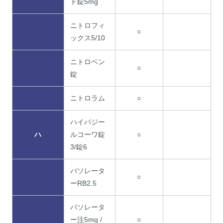
ド錠5mg
ニトロフィ
○
ックス5/10
ニトロベン
○
錠
ニトロラム
○
ハイパジー
ハ
ルコーワ錠
○
3/錠6
パソレータ
○
ーRB2.5
パソレータ
ー注5mg /
○