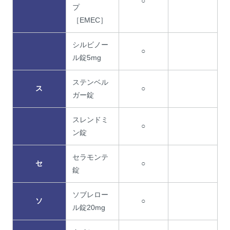
○
プ
［EMEC］
シルビノー
○
ル錠5mg
ステンベル
ス
○
ガー錠
スレンドミ
○
ン錠
セラモンテ
セ
○
錠
ソブレロー
ソ
○
ル錠20mg