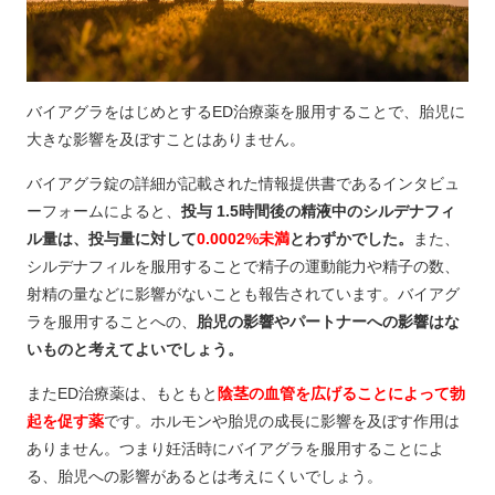
バイアグラをはじめとするED治療薬を服用することで、胎児に
大きな影響を及ぼすことはありません。
バイアグラ錠の詳細が記載された情報提供書であるインタビュ
ーフォームによると、
投与 1.5時間後の精液中のシルデナフィ
ル量は、投与量に対して
0.0002%未満
とわずかでした。
また、
シルデナフィルを服用することで精子の運動能力や精子の数、
射精の量などに影響がないことも報告されています。バイアグ
ラを服用することへの、
胎児の影響やパートナーへの影響はな
いものと考えてよいでしょう。
またED治療薬は、もともと
陰茎の血管を広げることによって勃
起を促す薬
です。ホルモンや胎児の成長に影響を及ぼす作用は
ありません。つまり妊活時にバイアグラを服用することによ
る、胎児への影響があるとは考えにくいでしょう。