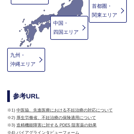
首都圏・
関東エリア
中国・
四国エリア
九州・
沖縄エリア
参考URL
※1)
中医協、先進医療における不妊治療の対応について
※2)
厚生労働省、不妊治療の保険適用について
※3)
造精機能障害に対する PDE5 阻害薬の効果
※4)
バイアグラインタビューフォーム