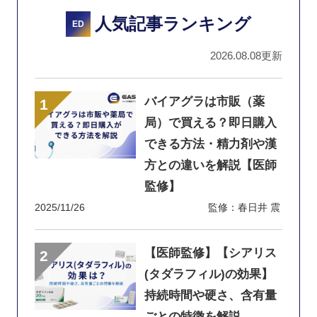
人気記事ランキング
ED
2026.08.08更新
バイアグラは市販（薬
局）で買える？即日購入
できる方法・精力剤や漢
方との違いを解説【医師
監修】
2025/11/26
監修：春日井 震
【医師監修】【シアリス
(タダラフィル)の効果】
持続時間や硬さ、含有量
ごとの特徴を解説