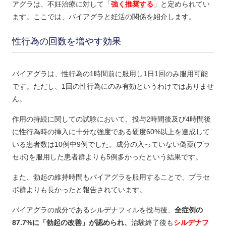
アグラは、不妊治療に対して「
強く推奨する
」と定められてい
ます。ここでは、バイアグラと妊活の関係を紹介します。
性行為の回数を増やす効果
バイアグラは、性行為の1時間前に服用し1日1回のみ服用可能
です。ただし、1回の性行為にのみ有効というわけではありませ
ん。
作用の持続に関しての試験において、投与2時間後及び4時間後
に性行為時の挿入に十分な強度である硬度60%以上を達成して
いる患者数は10例中9例でした。成分の入っていない偽薬(プラ
セボ)を服用した患者群よりも5例多かったという結果です。
また、勃起の維持時間もバイアグラを服用することで、プラセ
ボ群よりも長かったと報告されています。
バイアグラの成分であるシルデナフィルを投与後、
全症例の
87.7%に「勃起の改善」が認められ、
治験終了後も
シルデナフ