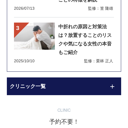
2026/07/13
監修：篁 隆雄
中折れの原因と対策法
は？放置することのリス
クや気になる女性の本音
もご紹介
2025/10/10
監修：栗林 正人
クリニック一覧
CLINIC
予約不要！