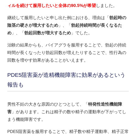
ィルを続けて服用したいと全体の90.5%が希望
しました。
継続して服用したいと申し出た例における、理由は「
勃起時の
陰茎の硬さが増大するため
」、「
勃起持続時間が長くなるた
め
」、「
勃起回数が増大するため
」でした。
治験の結果からも、バイアグラを服用することで、勃起の持続
時間が長くなったり勃起回数が増えたりすることで、性行為の
回数を増やす効果があることがいえます。
PDE5阻害薬が造精機能障害に効果があるという
報告も
男性不妊の大きな原因のひとつとして、「
特発性造性機能障
害
」があります。これは精子の数や精子の運動率が下がってし
まう機能障害です。
PDE5阻害薬を服用することで、精子数や精子運動率、精子正常