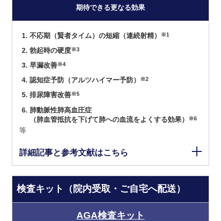
期待できる更なる効果
不応期（賢者タイム）の短縮（連続射精）
※1
勃起時の硬度
※3
早漏改善
※4
認知症予防（アルツハイマー予防）
※2
排尿障害改善
※5
肺動脈性肺高血圧症
（肺血管抵抗を下げて肺への血流をよくする効果）
※6
等
詳細記事と参考文献はこちら
検査キット（院内受取・ご自宅へ配送）
AGA検査キット