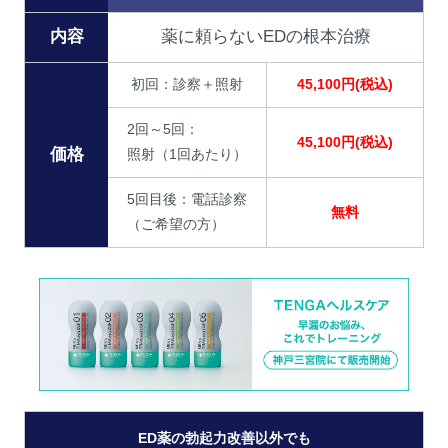
内容
薬に頼らないEDの根本治療
初回：診察＋照射
45,100円(税込)
2回～5回：
45,100円(税込)
価格
照射（1回あたり）
5回目後：電話診察
無料
（ご希望の方）
ED薬の勃起力改善以外でも