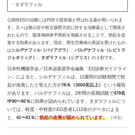
・タダラフィル
心因性EDの治療にはPDE５阻害薬と呼ばれる薬が用いられま
す。元々は狭心症や前立腺肥大症に対する治療薬として開発さ
れたもので、陰茎海綿体平滑筋を弛緩させることで、勃起を促
進する効果があります。現在、厚生労働省の承認を受けたもの
は
シルデナフィル（バイアグラ）
、
バルデナフィル（レビトラ
ジェネリック）
、
タダラフィル（シアリス）
の３剤です。
日本性機能学会／日本泌尿器学会編集「ED診療ガイドライ
ン」によると、シルデナフィルは、12週間の試験期間で勃
起が改善したと答えた方が
76％（3000名以上）
という報告
があります。バルデナフィルは、2年間の長期試験で
479名
中90〜92％
に効果が認められています。タダラフィルにつ
いては、軽度・中程度のED患者1,112名のデータによる
と、
41〜81％
に
勃起の改善が認められています。
（※1）