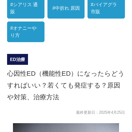
#シアリス 通
#バイアグラ
#中折れ 原因
販
市販
#オナニーや
り方
ED治療
心因性ED（機能性ED）になったらどう
すればいい？若くても発症する？原因
や対策、治療方法
最終更新日：
2025年4月25日