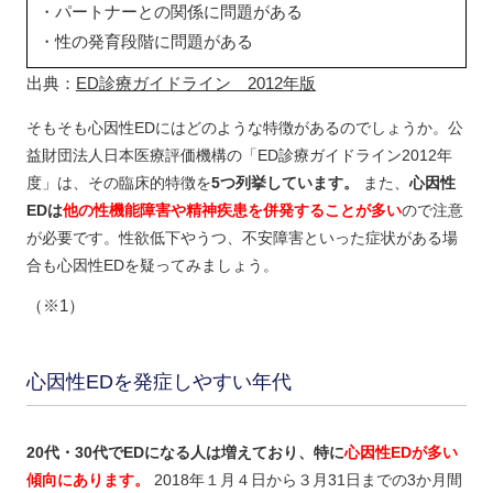
・パートナーとの関係に問題がある
・性の発育段階に問題がある
出典：
ED診療ガイドライン 2012年版
そもそも心因性EDにはどのような特徴があるのでしょうか。公
益財団法人日本医療評価機構の「ED診療ガイドライン2012年
度」は、その臨床的特徴を
5つ列挙しています。
また、
心因性
EDは
他の性機能障害や精神疾患を併発することが多い
ので注意
が必要です。性欲低下やうつ、不安障害といった症状がある場
合も心因性EDを疑ってみましょう。
（※1）
心因性EDを発症しやすい年代
20代・30代でEDになる人は増えており、特に
心因性EDが多い
傾向にあります。
2018年１月４日から３月31日までの3か月間