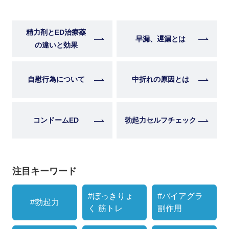
精力剤とED治療薬
早漏、遅漏とは
の違いと効果
自慰行為について
中折れの原因とは
コンドームED
勃起力セルフチェック
注目キーワード
#ぼっきりょ
#バイアグラ
#勃起力
く 筋トレ
副作用