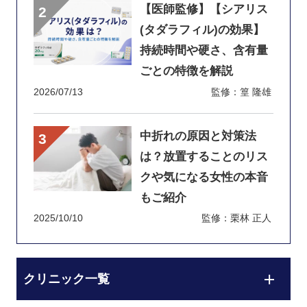
【医師監修】【シアリス
(タダラフィル)の効果】
持続時間や硬さ、含有量
ごとの特徴を解説
2026/07/13
監修：篁 隆雄
中折れの原因と対策法
は？放置することのリス
クや気になる女性の本音
もご紹介
2025/10/10
監修：栗林 正人
クリニック一覧