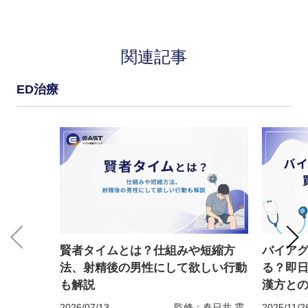
関連記事
ED治療
賢者タイムとは？仕組みや短縮方
バイア
法、射精後の男性にして欲しい行動
る？即
も解説
漢方と
2026/07/13
監修：春日井 震
2025/11/2