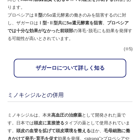
ります。
プロペシアは
Ⅱ型
の5α還元酵素の働きのみを阻害するのに対
し、ザガーロは
Ⅰ型･Ⅱ型共に5α還元酵素を阻害
。
プロペシア
では十分な効果がなかった前頭部
の薄毛･脱毛にも効果を発揮す
る可能性が高いとされています。
(※5)
ザガーロについて詳しく知る
ミノキシジルとの併用
ミノキシジルは、本来
高血圧の治療薬
として開発された薬で
す。日本では
頭皮に直接塗る
タイプの薬として使用されていま
す。
頭皮の血管を拡げて頭皮環境を整える
ほか、
毛母細胞に働
きかけて発毛･育毛を促す
効果を発揮。<strong”>プロペシアや