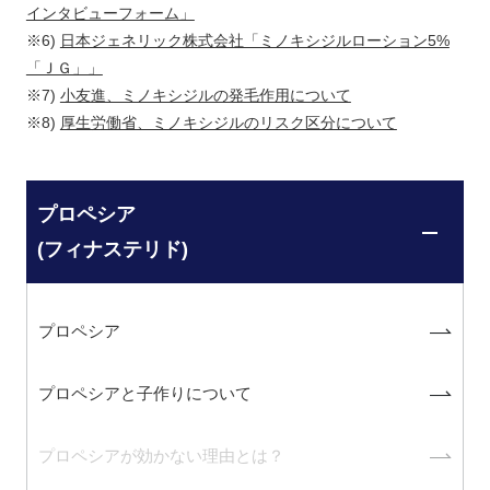
インタビューフォーム」
※6)
日本ジェネリック株式会社「ミノキシジルローション5%
「ＪＧ」」
※7)
小友進、ミノキシジルの発毛作用について
※8)
厚生労働省、ミノキシジルのリスク区分について
プロペシア
(フィナステリド)
プロペシア
プロペシアと子作りについて
プロペシアが効かない理由とは？