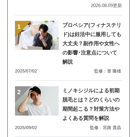
2026.08.09更新
プロペシア(フィナステリ
ド)は妊活中に服用しても
大丈夫？副作用や女性へ
の影響･注意点について
解説
2025/07/02
監修：篁 隆雄
ミノキシジルによる初期
脱毛とは？どのくらいの
期間起こる？対策方法や
よくある質問を解説
2025/09/02
監修：宮路 貴晶