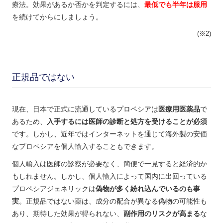
療法。効果があるか否かを判定するには、
最低でも半年は服用
を続けてからにしましょう。
(※2)
正規品ではない
現在、日本で正式に流通しているプロペシアは
医療用医薬品
で
あるため、
入手するには医師の診断と処方を受けることが必須
です。しかし、近年ではインターネットを通じて海外製の安価
なプロペシアを個人輸入することもできます。
個人輸入は医師の診察が必要なく、簡便で一見すると経済的か
もしれません。しかし、個人輸入によって国内に出回っている
プロペシアジェネリックは
偽物が多く紛れ込んでいるのも事
実
。正規品ではない薬は、成分の配合が異なる偽物の可能性も
あり、期待した効果が得られない、
副作用のリスクが高まる
な