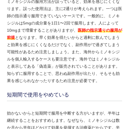
ミノキシジルの服用方法が誤っていると、効果を感じにくくな
ります。誤った使用法は、主に2通りが考えられます。一つは医
師の指示通り服用できていないケースです。一般的に、ミノキ
シジルは5mgの成分量を1日1〜2回で服用します。人によって
10mgまで増量することがありますが、
医師の指示通りの服用が
前提
となります。早く効果を得たいからと過剰に飲んでしまう
と効果を感じにくくなるだけでなく、副作用がで過ぎてしまう
可能性があるため注意しましょう。また、海外からミノキシジ
ルを個人輸入するケースも要注意です。海外ではミノキシジル
と表示してある「偽造薬」が販売されていることがあります。
知らずに服用することで、思わぬ副作用が出たり、そもそも効
果を感じられなかったりするため注意が必要です。
短期間で使用をやめている
効かないからと短期間で服用を中断する方がいますが、半年は
継続することをおすすめします。なぜなら、ミノキシジルは数
か月から半年ほどかけて効果を発揮する治療薬だからです。半