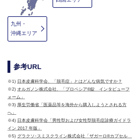
九州・
沖縄エリア
参考URL
※1)
日本皮膚科学会、「脱毛症」とはどんな病気ですか？
※2)
オルガノン株式会社、「プロペシア®錠 インタビューフ
ォーム」
※3)
厚生労働省「医薬品等を海外から購入しようとされる方
へ」
※4)
日本皮膚科学会「男性型および女性型脱毛症診療ガイドラ
イン 2017 年版」
※5)
グラクソ･スミスクライン株式会社「ザガーロ®カプセル