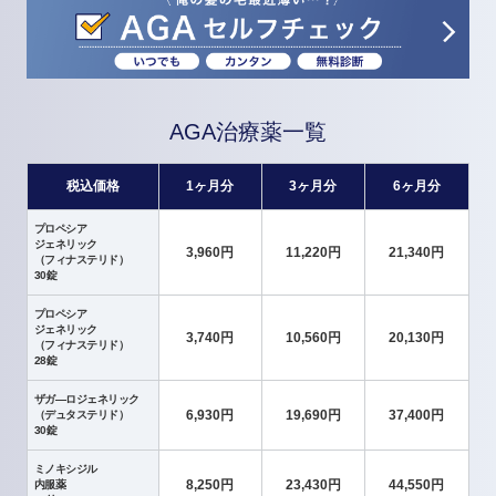
AGA治療薬一覧
税込価格
1ヶ月分
3ヶ月分
6ヶ月分
プロペシア
ジェネリック
3,960円
11,220円
21,340円
（フィナステリド）
30錠
プロペシア
ジェネリック
3,740円
10,560円
20,130円
（フィナステリド）
28錠
ザガ―ロジェネリック
6,930円
19,690円
37,400円
（デュタステリド）
30錠
ミノキシジル
8,250円
23,430円
44,550円
内服薬