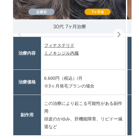
フィナステリド
治療内容
ミノキシジル内服
治
6,600円（税込）/月
治療価格
治
※3ヶ月発毛プランの場合
この治療により起こる可能性がある副作
用
副作用
頭皮のかゆみ、肝機能障害、リビドー減
退など