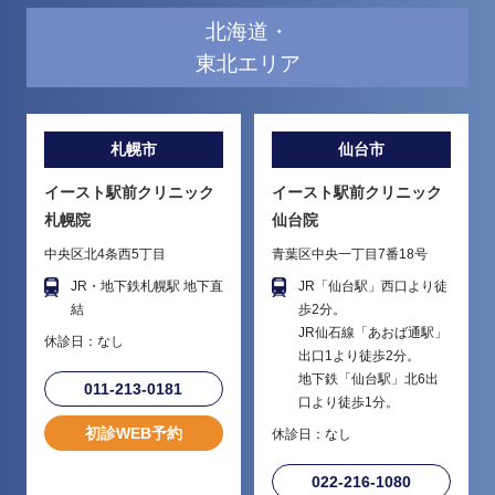
北海道・
東北エリア
札幌市
仙台市
イースト駅前クリニック
イースト駅前クリニック
札幌院
仙台院
中央区北4条西5丁目
青葉区中央一丁目7番18号
JR・地下鉄札幌駅 地下直
JR「仙台駅」西口より徒
結
歩2分。
JR仙石線「あおば通駅」
休診日：なし
出口1より徒歩2分。
地下鉄「仙台駅」北6出
011-213-0181
口より徒歩1分。
初診WEB予約
休診日：なし
022-216-1080