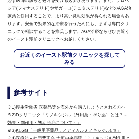
必ず医師の診察と処方を受ける必要があります。また、プロペ
シア(フィナステリド)やザガーロ(デュタステリド)などのAGA治
療薬と併用することで、より高い発毛効果が得られる場合もあ
ります。安全で効果的な治療を行うためにも、まずは専門クリ
ニックで相談することを推奨します。AGA治療ならぜひお近く
のイースト駅前クリニックへお越しください。
お近くのイースト駅前クリニックを探して
みる
参考サイト
※1)
厚生労働省 医薬品等を海外から購入しようとされる方へ
※2)
Dクリニック「ミノキシジル（外用薬・塗り薬）とは？～
効果・副作用・初期脱毛について～」
※3)
KEGG「一般用医薬品 : メディカルミノキシジル5％」
※4)
医療法人社団豊正会 大垣中央病院「ミノキシジル副作用と