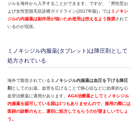
ジルを海外から入手することができます。ですが、「男性型お
よび女性型脱毛症診療ガイドライン(2017年版)」では
ミノキシ
ジルの内服薬は副作用が強いため使用は控えるよう推奨
されて
いるのが現状。
ミノキシジル内服薬(タブレット)は降圧剤として
処方されている
海外で製造されている
ミノキシジル内服薬は血圧を下げる降圧
剤
としてのお薬。血管を広げることで狭心症などに効果的な心
血管治療薬に適用があります。
AGA治療薬としてミノキシジル
内服薬を認可している国は1つもありませんので、服用の際には
医師の診断のもと、適切に処方してもらうのが望ましいでしょ
う。