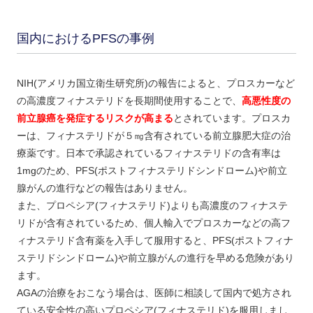
国内におけるPFSの事例
NIH(アメリカ国立衛生研究所)の報告によると、プロスカーなど
の高濃度フィナステリドを長期間使用することで、
高悪性度の
前立腺癌を発症するリスクが高まる
とされています。プロスカ
ーは、フィナステリドが５㎎含有されている前立腺肥大症の治
療薬です。日本で承認されているフィナステリドの含有率は
1mgのため、PFS(ポストフィナステリドシンドローム)や前立
腺がんの進行などの報告はありません。
また、プロペシア(フィナステリド)よりも高濃度のフィナステ
リドが含有されているため、個人輸入でプロスカーなどの高フ
ィナステリド含有薬を入手して服用すると、PFS(ポストフィナ
ステリドシンドローム)や前立腺がんの進行を早める危険があり
ます。
AGAの治療をおこなう場合は、医師に相談して国内で処方され
ている安全性の高いプロペシア(フィナステリド)を服用しまし