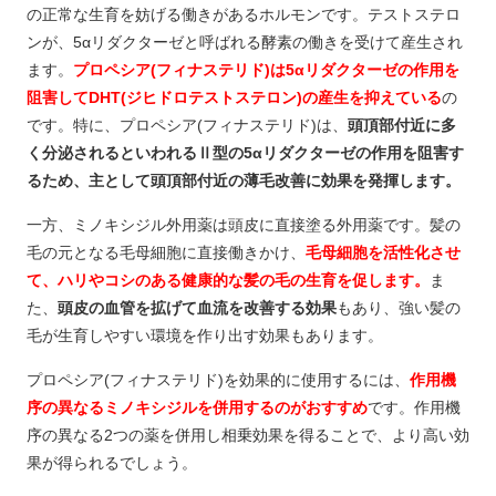
の正常な生育を妨げる働きがあるホルモンです。テストステロ
ンが、5αリダクターゼと呼ばれる酵素の働きを受けて産生され
ます。
プロペシア(フィナステリド)は5αリダクターゼの作用を
阻害してDHT(ジヒドロテストステロン)の産生を抑えている
の
です。特に、プロペシア(フィナステリド)は、
頭頂部付近に多
く分泌されるといわれるⅡ型の5αリダクターゼの作用を阻害す
るため、主として頭頂部付近の薄毛改善に効果を発揮します。
一方、ミノキシジル外用薬は頭皮に直接塗る外用薬です。髪の
毛の元となる毛母細胞に直接働きかけ、
毛母細胞を活性化させ
て、ハリやコシのある健康的な髪の毛の生育を促します。
ま
た、
頭皮の血管を拡げて血流を改善する効果
もあり、強い髪の
毛が生育しやすい環境を作り出す効果もあります。
プロペシア(フィナステリド)を効果的に使用するには、
作用機
序の異なるミノキシジルを併用するのがおすすめ
です。作用機
序の異なる2つの薬を併用し相乗効果を得ることで、より高い効
果が得られるでしょう。