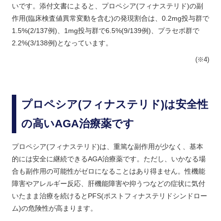
いです。添付文書によると、プロペシア(フィナステリド)の副
作用(臨床検査値異常変動を含む)の発現割合は、0.2mg投与群で
1.5%(2/137例)、1mg投与群で6.5%(9/139例)、プラセボ群で
2.2%(3/138例)となっています。
(※4)
プロペシア(フィナステリド)は安全性
の高いAGA治療薬です
プロペシア(フィナステリド)は、重篤な副作用が少なく、基本
的には安全に継続できるAGA治療薬です。ただし、いかなる場
合も副作用の可能性がゼロになることはあり得ません。性機能
障害やアレルギー反応、肝機能障害や抑うつなどの症状に気付
いたまま治療を続けるとPFS(ポストフィナステリドシンドロー
ム)の危険性が高まります。