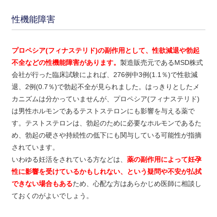
性機能障害
プロペシア(フィナステリド)の副作用として、性欲減退や勃起
不全などの性機能障害があります。
製造販売元であるMSD株式
会社が行った臨床試験によれば、276例中3例(1.1％)で性欲減
退、2例(0.7％)で勃起不全が見られました。はっきりとしたメ
カニズムは分かっていませんが、プロペシア(フィナステリド)
は男性ホルモンであるテストステロンにも影響を与える薬で
す。テストステロンは、勃起のために必要なホルモンであるた
め、勃起の硬さや持続性の低下にも関与している可能性が指摘
されています。
いわゆる妊活をされている方などは、
薬の副作用によって妊孕
性に影響を受けているかもしれない、という疑問や不安が払拭
できない場合もある
ため、心配な方はあらかじめ医師に相談し
ておくのがよいでしょう。