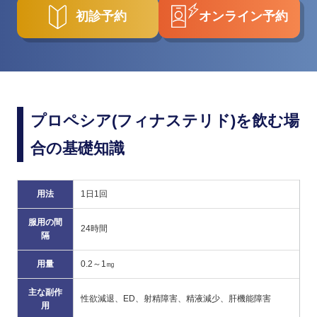
初診予約
オンライン予約
プロペシア(フィナステリド)を飲む場
合の基礎知識
用法
1日1回
服用の間
24時間
隔
用量
0.2～1㎎
主な副作
性欲減退、ED、射精障害、精液減少、肝機能障害
用