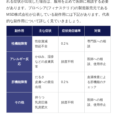
れる症状が出現した場合は、服用を止めて医師に相談する必要
があります。プロペシア(フィナステリド)の製造販売元である
MSD株式会社が公表している副作用には下記があります。代表
的な副作用について詳しく見ていきましょう。
副作用
主な症状
症状発症確率
対策
性欲激減
専門医への相
性機能障害
0.2％
勃起不全
談
かゆみ、湿疹
アレルギー反
医師への相
などの皮膚異
頻度不明
応
談、使用停止
常
だるさ
血液検査によ
肝機能障害
皮膚への黄疸
0.2％
る肝機能のチ
出現
ェック
抑うつ
医師への相
その他
乳房圧痛
頻度不明
談、使用停止
乳房肥大