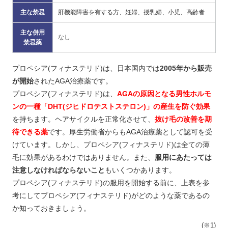
主な禁忌
肝機能障害を有する方、妊婦、授乳婦、小児、高齢者
主な併用
なし
禁忌薬
プロペシア(フィナステリド)は、日本国内では
2005年から販売
が開始
されたAGA治療薬です。
プロペシア(フィナステリド)は、
AGAの原因となる男性ホルモ
ンの一種「DHT(ジヒドロテストステロン)」の産生を防ぐ効果
を持ちます。ヘアサイクルを正常化させて、
抜け毛の改善を期
待できる薬
です。厚生労働省からもAGA治療薬として認可を受
けています。しかし、プロペシア(フィナステリド)は全ての薄
毛に効果があるわけではありません。また、
服用にあたっては
注意しなければならないこと
もいくつかあります。
プロペシア(フィナステリド)の服用を開始する前に、上表を参
考にしてプロペシア(フィナステリド)がどのような薬であるの
か知っておきましょう。
(※1)