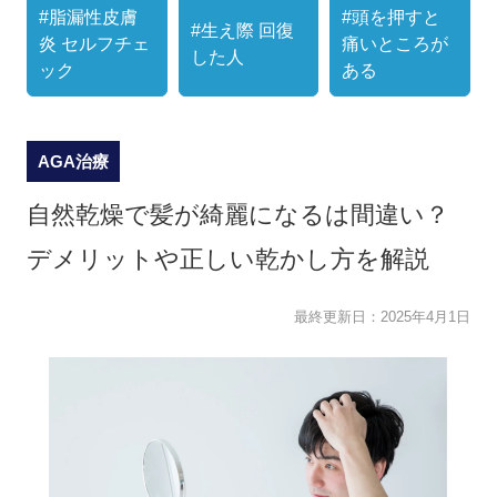
#脂漏性皮膚
#頭を押すと
#生え際 回復
炎 セルフチェ
痛いところが
した人
ック
ある
AGA治療
自然乾燥で髪が綺麗になるは間違い？
デメリットや正しい乾かし方を解説
最終更新日：
2025年4月1日