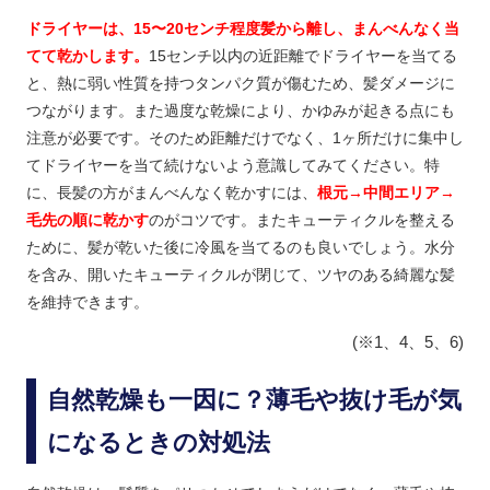
ドライヤーは、15〜20センチ程度髪から離し、まんべんなく当
てて乾かします。
15センチ以内の近距離でドライヤーを当てる
と、熱に弱い性質を持つタンパク質が傷むため、髪ダメージに
つながります。また過度な乾燥により、かゆみが起きる点にも
注意が必要です。そのため距離だけでなく、1ヶ所だけに集中し
てドライヤーを当て続けないよう意識してみてください。特
に、長髪の方がまんべんなく乾かすには、
根元→中間エリア→
毛先の順に乾かす
のがコツです。またキューティクルを整える
ために、髪が乾いた後に冷風を当てるのも良いでしょう。水分
を含み、開いたキューティクルが閉じて、ツヤのある綺麗な髪
を維持できます。
(※1、4、5、6)
自然乾燥も一因に？薄毛や抜け毛が気
になるときの対処法