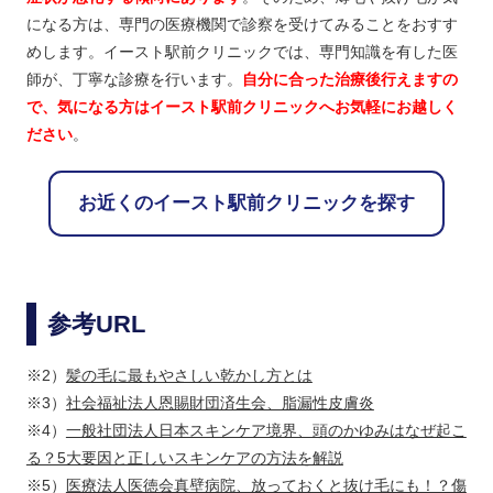
になる方は、専門の医療機関で診察を受けてみることをおすす
めします。イースト駅前クリニックでは、専門知識を有した医
師が、丁寧な診療を行います。
自分に合った治療後行えますの
で、気になる方はイースト駅前クリニックへお気軽にお越しく
ださい
。
お近くのイースト駅前クリニックを探す
参考URL
※2）
髪の毛に最もやさしい乾かし方とは
※3）
社会福祉法人恩賜財団済生会、脂漏性皮膚炎
※4）
一般社団法人日本スキンケア境界、頭のかゆみはなぜ起こ
る？5大要因と正しいスキンケアの方法を解説
※5）
医療法人医徳会真壁病院、放っておくと抜け毛にも！？傷