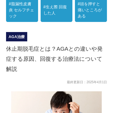
#脂漏性皮膚
#頭を押すと
#生え際 回復
炎 セルフチェ
痛いところが
した人
ック
ある
AGA治療
休止期脱毛症とは？AGAとの違いや発
症する原因、回復する治療法について
解説
最終更新日：
2025年4月1日