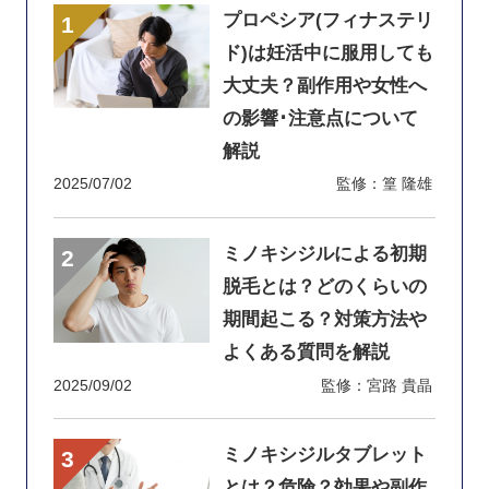
プロペシア(フィナステリ
ド)は妊活中に服用しても
大丈夫？副作用や女性へ
の影響･注意点について
解説
2025/07/02
監修：篁 隆雄
ミノキシジルによる初期
脱毛とは？どのくらいの
期間起こる？対策方法や
よくある質問を解説
2025/09/02
監修：宮路 貴晶
ミノキシジルタブレット
とは？危険？効果や副作