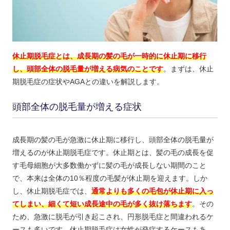
休止期脱毛症とは、成長期の髪の毛が一時的に休止期に移行
し、頭部全体の脱毛量が増える病気のことです
。まずは、休止
期脱毛症の症状やAGAとの違いを解説します。
頭部全体の脱毛量が増える症状
成長期の髪の毛が急激に休止期に移行し、頭部全体の脱毛量が
増えるのが休止期脱毛症です。休止期とは、髪の毛の成長を促
す毛母細胞が大多数働かずに髪の毛が成長しない期間のこと
で、本来は全体の10％程度の毛髪が休止期を迎えます。しか
し、休止期脱毛症では、
通常よりも多くの毛包が休止期に入っ
てしまい、細くて短い成長途中の毛が多く抜け落ちます
。その
ため、急激に脱毛が引き起こされ、円形脱毛症と間違われるケ
ースも多いです。休止期脱毛症は女性が発症するケースもあ