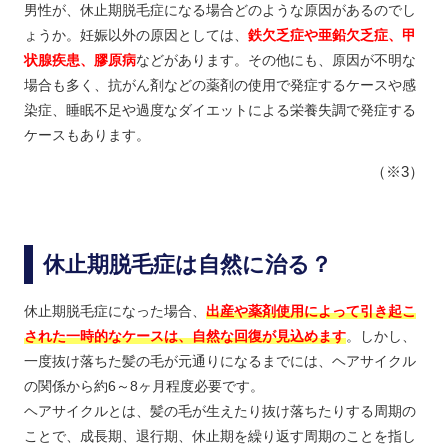
男性が、休止期脱毛症になる場合どのような原因があるのでし
ょうか。妊娠以外の原因としては、
鉄欠乏症や亜鉛欠乏症、甲
状腺疾患、膠原病
などがあります。その他にも、原因が不明な
場合も多く、抗がん剤などの薬剤の使用で発症するケースや感
染症、睡眠不足や過度なダイエットによる栄養失調で発症する
ケースもあります。
（※3）
休止期脱毛症は自然に治る？
休止期脱毛症になった場合、
出産や薬剤使用によって引き起こ
された一時的なケースは、自然な回復が見込めます
。しかし、
一度抜け落ちた髪の毛が元通りになるまでには、ヘアサイクル
の関係から約6～8ヶ月程度必要です。
ヘアサイクルとは、髪の毛が生えたり抜け落ちたりする周期の
ことで、成長期、退行期、休止期を繰り返す周期のことを指し