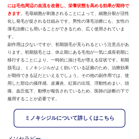
には毛包周辺の血流を改善し、栄養状態を高める効果が期待で
きます
。毛母細胞が刺激されることによって、細胞分裂が活性
化し発毛が促される仕組みです。男性の薄毛治療にも、女性の
薄毛治療にも用いることができるため、広く使用されていま
す。
副作用は少ないですが、初期脱毛が見られるという注意点があ
ります。初期脱毛とは、休止期にある毛包が一気に成長初期に
移行することにより、一時的に抜け毛が増える症状です。初期
脱毛は、ミノキシジルがよく効いている証拠のため、治療効果
が期待できる証だといえるでしょう。その他の副作用では、使
用した部位の掻痒感、皮膚炎、紅斑の出現、浮動性めまい、頭
痛、血圧低下、動悸が報告されているため、医師の診断の下で
服用することが必要です。
ミノキシジルについて詳しくはこちら
メソセラピー