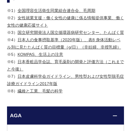
※1）
全国理容生活衛生同業組合連合会、毛周期
※2）
女性就業支援・働く女性の健康に係る情報提供事業、働く
女性の健康応援サイト
※3）
国立研究開発法人国立循環器病研究センター、たんぱく質
※4）
日本人の食事摂取基準（2020年版）、表8 身体活動レベ
ル別に見たたんぱく質の目標量（g/日）（非妊婦、非授乳婦）
※5）
KOMPAS、生活上の注意
※6）
日本香粧品学会誌、育毛薬剤の開発と評価方法（これまで
と今後）
※7）
日本皮膚科学会ガイドライン、男性型および女性型脱毛症
診療ガイドライン2017年版
※8）
繊維と工業、毛髪の科学
AGA