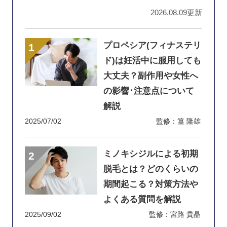
2026.08.09更新
プロペシア(フィナステリ
ド)は妊活中に服用しても
大丈夫？副作用や女性へ
の影響･注意点について
解説
2025/07/02
監修：篁 隆雄
ミノキシジルによる初期
脱毛とは？どのくらいの
期間起こる？対策方法や
よくある質問を解説
2025/09/02
監修：宮路 貴晶