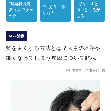
#脂漏性皮膚
#頭を押すと
#生え際 回復
炎 セルフチェ
痛いところが
した人
ック
ある
AGA治療
髪を太くする方法とは？太さの基準や
細くなってしまう原因について解説
最終更新日：
2025年4月1日