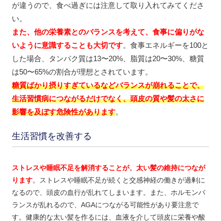
が違うので、食べ過ぎには注意して取り入れてみてくださ
い。
また、他の栄養素とのバランスを考えて、食事に偏りがな
いように意識することも大切です
。食事エネルギーを100と
した場合、タンパク質は13〜20%、脂質は20〜30%、糖質
は50〜65%の割合が理想とされています。
糖質ばかり摂りすぎているなどバランスが崩れることで、
生活習慣病につながるだけでなく、頭皮の質や髪の太さに
影響を及ぼす危険性があります
。
生活習慣を改善する
ストレスや睡眠不足を解消することが、太い髪の維持につなが
ります
。ストレスや睡眠不足が続くと交感神経の働きが過剰に
なるので、頭皮の血行が乱れてしまいます。また、ホルモンバ
ランスが乱れるので、AGAにつながる可能性があり要注意で
す。健康的な太い髪を作るには、血液を介して頭皮に栄養や酸