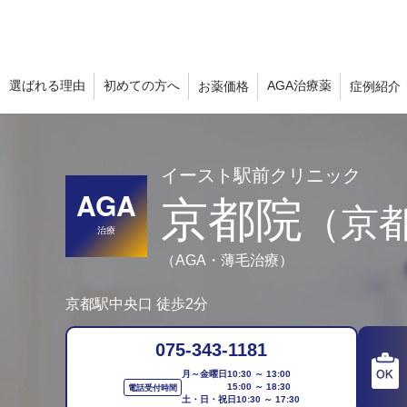
選ばれる理由
初めての方へ
AGA治療薬
お薬価格
症例紹介
イースト駅前クリニック
AGA
京都院
（京
治療
（AGA・薄毛治療）
京都駅中央口 徒歩2分
075-343-1181
月～金曜日
10:30 ～ 13:00
15:00 ～ 18:30
電話受付時間
土・日・祝日
10:30 ～ 17:30