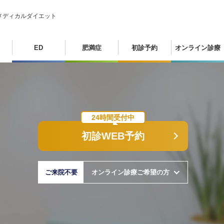
メディカルダイエット
ED
肥満症
初診予約
オンライン診療
24時間受付中
初診WEB予約
ご来院不要
オンライン診療ご希望の方