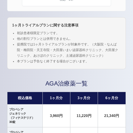
1ヶ月トライアルプランに関する注意事項
初診患者様限定プランです。
他の割引プランとは併用できません。
提携院では1ヶ月トライアルプランが対象外です。（大阪院・なんば
院・梅田院・天王寺院・大田屋いまい泌尿器科クリニック、大田屋ク
リニック、あけぼのクリニック、土浦泌尿器科クリニック）
本プランは予告なく終了する場合がございます。
AGA治療薬一覧
税込価格
1ヶ月分
3ヶ月分
6ヶ月分
プロペシア
ジェネリック
3,960円
11,220円
21,340円
（フィナステリド）
30錠
プロペシア