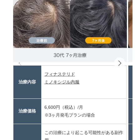
フィナステリド
治療内容
ミノキシジル内服
治
6,600円（税込）/月
治療価格
治
※3ヶ月発毛プランの場合
この治療により起こる可能性がある副作