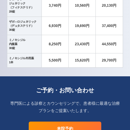
ジェネリック
3,740円
10,560円
20,130円
（フィナステリド）
28錠
ザガ―ロジェネリック
6,930円
19,690円
37,400円
（デュタステリド）
30錠
ミノキシジル
8,250円
23,430円
44,550円
内服薬
30錠
ミノキシジル外用薬
5,500円
15,620円
29,700円
1本
ご予約・お問い合わせ
専門医による診察とカウンセリングで、患者様に最適な治療
プランをご提案いたします。
来院予約