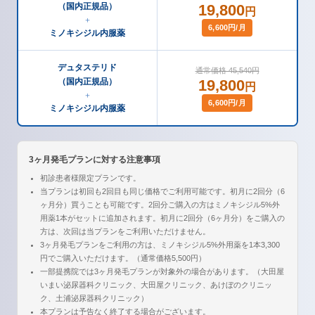
（国内正規品）
19,800
円
＋
6,600円/月
ミノキシジル内服薬
デュタステリド
通常価格 45,540円
（国内正規品）
19,800
円
＋
6,600円/月
ミノキシジル内服薬
3ヶ月発毛プランに対する注意事項
初診患者様限定プランです。
当プランは初回も2回目も同じ価格でご利用可能です。初月に2回分（6
ヶ月分）買うことも可能です。2回分ご購入の方はミノキシジル5%外
用薬1本がセットに追加されます。初月に2回分（6ヶ月分）をご購入の
方は、次回は当プランをご利用いただけません。
3ヶ月発毛プランをご利用の方は、ミノキシジル5%外用薬を1本3,300
円でご購入いただけます。（通常価格5,500円）
一部提携院では3ヶ月発毛プランが対象外の場合があります。（大田屋
いまい泌尿器科クリニック、大田屋クリニック、あけぼのクリニッ
ク、土浦泌尿器科クリニック）
本プランは予告なく終了する場合がございます。