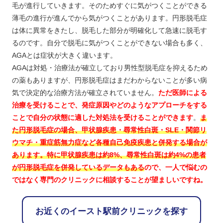
毛が進行していきます。そのためすぐに気がつくことができる
薄毛の進行が進んでから気がつくことがあります。円形脱毛症
は体に異常をきたし、脱毛した部分が明確化して急速に脱毛す
るのです。自分で脱毛に気がつくことができない場合も多く、
AGAとは症状が大きく違います。
AGAは対処・治療法が確立しており男性型脱毛症を抑えるため
の薬もありますが、円形脱毛症はまだわからないことが多い病
気で決定的な治療方法が確立されていません。
ただ医師による
治療を受けることで、発症原因やどのようなアプローチをする
ことで自分の状態に適した対処法を受けることができます
。
ま
た円形脱毛症の場合、甲状腺疾患・尋常性白斑・SLE・関節リ
ウマチ・重症筋無力症など各種自己免疫疾患と併発する場合が
あります。特に甲状腺疾患は約8%、尋常性白斑は約4%の患者
が円形脱毛症を併発しているデータもある
ので、一人で悩むの
ではなく専門のクリニックに相談することが望ましいですね。
お近くのイースト駅前クリニックを探す