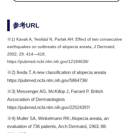
参考URL
※1) Kavak A, Yesildal N, Parlak AH: Effect of two consecutive
earthquakes on outbreaks of alopecia areata, J Dermatol,
2002; 29: 414―418.
https://pubmed.ncbi.nlm.nih.gov/12184638/
※2) Ikeda T. A new classification of alopecia areata
https://pubmed.ncbi.nlm.nih.gov/5864736/
※3) Messenger AG, McKillop J, Farrant P. British
Association of Dermatologists
https://pubmed.ncbi.nlm.nih.gov/22524397/
※4) Muller SA, Winkelmann RK: Alopecia areata, an
evaluation of 736 patients, Arch Dermatol, 1963; 88: