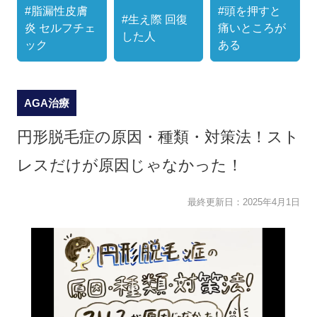
#脂漏性皮膚
#頭を押すと
#生え際 回復
炎 セルフチェ
痛いところが
した人
ック
ある
AGA治療
円形脱毛症の原因・種類・対策法！スト
レスだけが原因じゃなかった！
最終更新日：
2025年4月1日