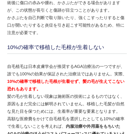
術後に傷口の赤みや腫れ、かさぶたができる場合があります
が、この状態が長引くと傷跡が目立つことがあります。
かさぶたを自己判断で取り除いたり、強くこすったりすると傷
口が開いたりすると炎症を引き起こす可能性があるため、特に
注意が必要です。
10%の確率で移植した毛根が生着しない
自毛植毛は日本皮膚学会が推奨するAGA治療法の一つですが、
誰でも100%の効果が保証された治療法ではありません。実際、
10%の確率で移植した毛根が生着せず、髪の毛が生えてこない
恐れもあります。
髪の毛が生着しない現象は施術医の技術によるものではなく、
原因もまだ完全には解明されていません。移植した毛髪が自然
な見た目を保つためには、生着率が重要な要素となります。
高額な医療費をかけて自毛植毛を選択したとしても10%の確率
で生着しないことを考えれば、
内服治療や外用薬をもちいた
AGAの治療のほうがコストパフォーマンスに優れているといえ