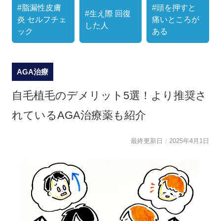
#脂漏性皮膚
#頭を押すと
#生え際 回復
炎 セルフチェ
痛いところが
した人
ック
ある
AGA治療
自毛植毛のデメリット5選！より推奨さ
れているAGA治療薬も紹介
最終更新日：
2025年4月1日