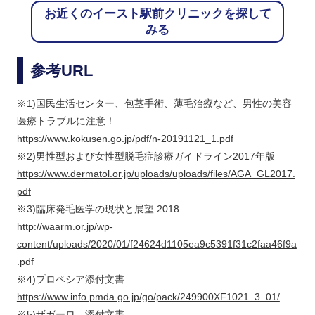
お近くのイースト駅前クリニックを探して
みる
参考URL
※1)国民生活センター、包茎手術、薄毛治療など、男性の美容
医療トラブルに注意！
https://www.kokusen.go.jp/pdf/n-20191121_1.pdf
※2)男性型および女性型脱毛症診療ガイドライン2017年版
https://www.dermatol.or.jp/uploads/uploads/files/AGA_GL2017.
pdf
※3)臨床発毛医学の現状と展望 2018
http://waarm.or.jp/wp-
content/uploads/2020/01/f24624d1105ea9c5391f31c2faa46f9a
.pdf
※4)プロペシア添付文書
https://www.info.pmda.go.jp/go/pack/249900XF1021_3_01/
※5)ザガーロ、添付文書