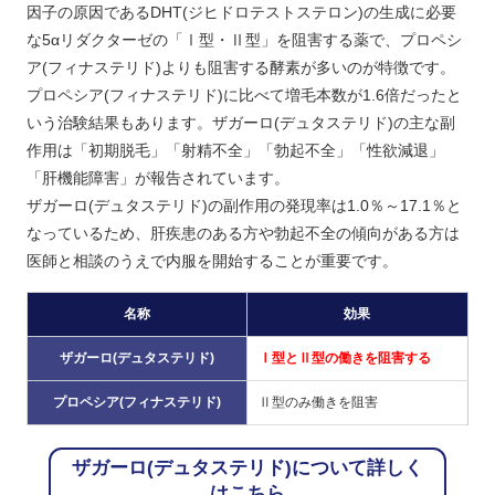
因子の原因であるDHT(ジヒドロテストステロン)の生成に必要
な5αリダクターゼの「Ⅰ型・Ⅱ型」を阻害する薬で、プロペシ
ア(フィナステリド)よりも阻害する酵素が多いのが特徴です。
プロペシア(フィナステリド)に比べて増毛本数が1.6倍だったと
いう治験結果もあります。ザガーロ(デュタステリド)の主な副
作用は「初期脱毛」「射精不全」「勃起不全」「性欲減退」
「肝機能障害」が報告されています。
ザガーロ(デュタステリド)の副作用の発現率は1.0％～17.1％と
なっているため、肝疾患のある方や勃起不全の傾向がある方は
医師と相談のうえで内服を開始することが重要です。
名称
効果
ザガーロ(デュタステリド)
Ⅰ型とⅡ型の働きを阻害する
プロペシア(フィナステリド)
Ⅱ型のみ働きを阻害
ザガーロ(デュタステリド)について詳しく
はこちら