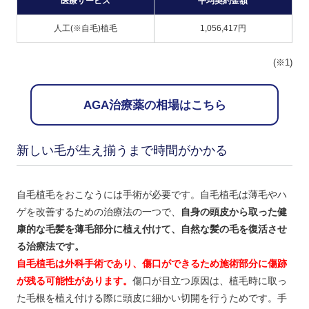
医療サービス
平均契約金額
人工(※自毛)植毛
1,056,417円
(※1)
AGA治療薬の相場はこちら
新しい毛が生え揃うまで時間がかかる
自毛植毛をおこなうには手術が必要です。自毛植毛は薄毛やハ
ゲを改善するための治療法の一つで、
自身の頭皮から取った健
康的な毛髪を薄毛部分に植え付けて、自然な髪の毛を復活させ
る治療法です。
自毛植毛は外科手術であり、傷口ができるため施術部分に傷跡
が残る可能性があります。
傷口が目立つ原因は、植毛時に取っ
た毛根を植え付ける際に頭皮に細かい切開を行うためです。手