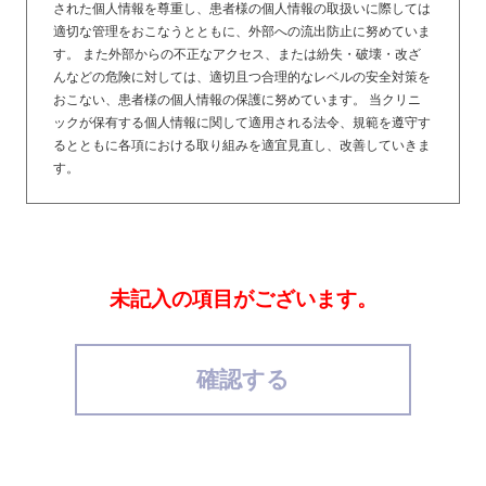
された個人情報を尊重し、患者様の個人情報の取扱いに際しては
適切な管理をおこなうとともに、外部への流出防止に努めていま
す。 また外部からの不正なアクセス、または紛失・破壊・改ざ
んなどの危険に対しては、適切且つ合理的なレベルの安全対策を
おこない、患者様の個人情報の保護に努めています。 当クリニ
ックが保有する個人情報に関して適用される法令、規範を遵守す
るとともに各項における取り組みを適宜見直し、改善していきま
す。
2.収集と利用目的について
当クリニックのサイト上で取得した患者様のメールアドレス、お
名前、住所、生年月日などの個人情報を収集させていただき、
未記入の項目がございます。
「6.利用について」に記載の利用目的で利用致します。
3.管理について
確認する
患者様から収集させていただいた個人情報は、当クリニックによ
って適切、かつ厳重に管理し、患者様の個人情報への不正なアク
セスや情報の紛失、破壊、改ざん及び遺漏等が起きぬよう、予防
ならびに安全策を講じます。その主な内容は以下のとおりです。