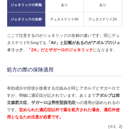
ジェネリックの有無
あり
あり
ジェネリックの名称
デュタステリドAV
デュタステリドZA
ここで注意するのがジェネリックの名称の違いです。同じデュ
タステリド0.5mgでも
「AV」と記載があるのがアボルブのジェ
ネリック
、
「ZA」だとザガーロのジェネリック
になります。
処方の際の保険適用
有効成分や症状が改善する仕組みが同じアボルブとザガーロで
すが、明確に適応症が記されています。あくまで
アボルブは前
立腺肥大症、ザガーロは男性型脱毛症
への適用が認められるの
です。
定められた適応症以外で薬を処方された場合、適応外使
用となるため注意が必要です。
(※1、2)