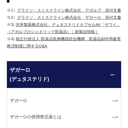
※1）
グラクソ・スミスクライン株式会社 アボルブ 添付文書
※2）
グラクソ・スミスクライン株式会社 ザガーロ 添付文書
※3)
沢井製薬株式会社、デュタステリドカプセルAV「サワイ」
（アボルブのジェネリック医薬品）｜新製品情報｜
※4)
独立行政法人 医薬品医療機器総合機構、医薬品副作用被害
救済制度に関するQ&A
ザガーロ
(デュタステリド)
ザガーロ
ザガーロの併用禁忌薬とは