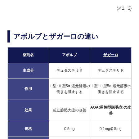
(※1、2)
アボルブとザガーロの違い
薬剤名
アボルブ
ザガーロ
主成分
デュタステリド
デュタステリド
Ⅰ型･Ⅱ型5α-還元酵素の
Ⅰ型･Ⅱ型5α-還元酵素の
作用
働きを阻止する
働きを阻止する
AGA(男性型脱毛症)の改
効果
前立腺肥大症の改善
善
規格
0.5mg
0.1mg/0.5mg