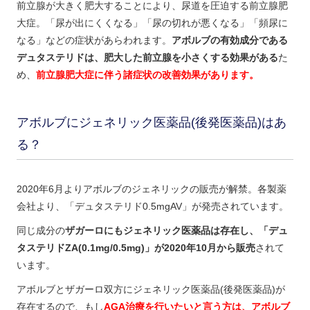
前立腺が大きく肥大することにより、尿道を圧迫する前立腺肥
大症。「尿が出にくくなる」「尿の切れが悪くなる」「頻尿に
なる」などの症状があらわれます。
アボルブの有効成分である
デュタステリドは、肥大した前立腺を小さくする効果がある
た
め、
前立腺肥大症に伴う諸症状の改善効果があります。
アボルブにジェネリック医薬品(後発医薬品)はあ
る？
2020年6月よりアボルブのジェネリックの販売が解禁。各製薬
会社より、「デュタステリド0.5mgAV」が発売されています。
同じ成分の
ザガーロにもジェネリック医薬品は存在し、「デュ
タステリドZA(0.1mg/0.5mg)」が2020年10月から販売
されて
います。
アボルブとザガーロ双方にジェネリック医薬品(後発医薬品)が
存在するので、もし
AGA治療を行いたいと言う方は、アボルブ