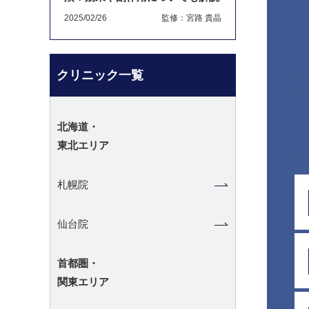
2025/02/26
監修：宮路 貴晶
クリニック一覧
北海道・
東北エリア
札幌院
仙台院
首都圏・
関東エリア