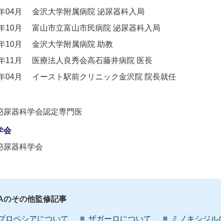
2年04月
金沢大学附属病院 泌尿器科入局
3年10月
富山市立富山市民病院 泌尿器科入局
3年10月
金沢大学附属病院 助教
4年11月
医療法人良秀会高石藤井病院 医長
9年04月
イースト駅前クリニック金沢院 院長就任
泌尿器科学会認定専門医
学会
泌尿器科学会
GAのその他監修記事
プロペシアについて
ザガーロについて
ミノキシジル