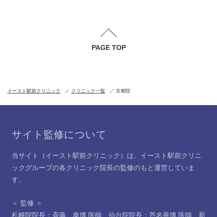
PAGE TOP
イースト駅前クリニック
クリニック一覧
京都院
サイト監修について
当サイト（イースト駅前クリニック）は、イースト駅前クリニ
ックグループの各クリニック院長の監修のもと運営していま
す。
＜ 監修 ＞
札幌院院長：斉藤 泰博 医師
、
仙台院院長：芦名善博 医師
、
新