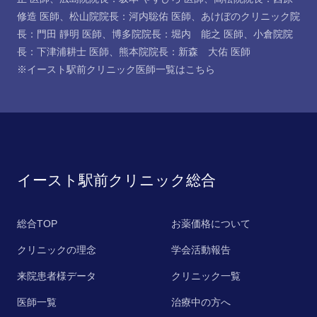
修造 医師
、
松山院院長：河内聡佑 医師
、
あけぼのクリニック院
長：門田 靜明 医師
、
博多院院長：堀内 能之 医師
、
小倉院院
長：下津浦耕士 医師
、
熊本院院長：新森 大佑 医師
※イースト駅前クリニック医師一覧は
こちら
イースト駅前クリニック総合
総合TOP
お薬価格について
クリニックの理念
学会活動報告
来院患者様データ
クリニック一覧
医師一覧
治療中の方へ