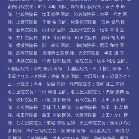
宿西口院院長：畔上 卓昭 医師
、
新宿東口院院長：金子 亨 医
師
、
池袋院院長：塩田僚平 医師
、
渋谷院院長：東平 哲之 医
師
、
上野院院長：千葉 岳 医師
、
秋葉原院院長：宮路 貴晶 医
師
、
新橋院院長：白木椋 医師
、
五反田院院長：松本 貴博 医
師
、
立川院院長：村田 博昭 医師
、
町田院院長：岩崎 裕太 医
師
、
横浜院院長：関 康宏 医師
、
川崎院院長：岡田 和樹 医
師
、
高崎院院長：廣瀧慎太郎 医師
、
大宮院院長：半田 譲 医
師
、
川越院院長：中野 智樹 医師
、
柏院院長：坂本 利浩 医師
、
船橋院院長：管野 隆治 医師
、
土浦院院長：石川 哲生 医師
、
大
田屋クリニック院長：佐藤 孝典 医師
、
大田屋いまい泌尿器クリ
ニック院長：今井 佑樹 医師
、
静岡院院長：高柳 健二 医師
、
名古屋院院長：平田 勝俊 医師
、
名古屋栄院院長：犬塚 善博 医
師
、
名駅院院長：稲垣 昌泰 医師
、
新潟院院長：太田 正孝 医
師
、
金沢院院長：栗林 正人 医師
、
京都院院長：秋田 和宏 医
師
、
梅田院院長：藤田 良治 医師
、
大阪院院長：上田たかし 医
師
、
なんば院院長：東城 博雅 医師
、
天王寺院院長：池本ひろゆ
き 医師
、
神戸三宮院院長：篁 隆雄 医師
、
岡山院院長：橋詰 顕
正 医師
、
広島院院長：坂本 やすひろ 医師
、
高松院院長：西原