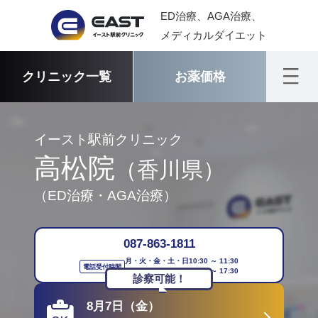
ED治療、AGA治療、
メディカルダイエット
クリニック一覧
お薬価格
イースト駅前クリニック
高松院
（香川県）
（ED治療・AGA治療）
087-863-1811
月・火・金・土・日
10:30 ～ 11:30
電話受付時間
13:30 ～ 17:30
診察可能！
8月7日（金）