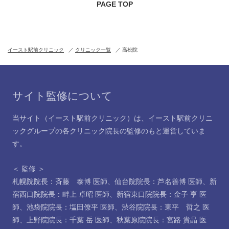
PAGE TOP
イースト駅前クリニック
クリニック一覧
高松院
サイト監修について
当サイト（イースト駅前クリニック）は、イースト駅前クリニ
ックグループの各クリニック院長の監修のもと運営していま
す。
＜ 監修 ＞
札幌院院長：斉藤 泰博 医師
、
仙台院院長：芦名善博 医師
、
新
宿西口院院長：畔上 卓昭 医師
、
新宿東口院院長：金子 亨 医
師
、
池袋院院長：塩田僚平 医師
、
渋谷院院長：東平 哲之 医
師
、
上野院院長：千葉 岳 医師
、
秋葉原院院長：宮路 貴晶 医