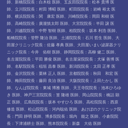
師
、
新橋院院長：白木椋 医師
、
五反田院院長：松本 貴博 医
師
、
立川院院長：村田 博昭 医師
、
町田院院長：岩崎 裕太 医
師
、
横浜院院長：関 康宏 医師
、
川崎院院長：岡田 和樹 医
師
、
高崎院院長：廣瀧慎太郎 医師
、
大宮院院長：半田 譲 医
師
、
川越院院長：中野 智樹 医師
、
柏院院長：坂本 利浩 医師
、
船橋院院長：管野 隆治 医師
、
土浦院院長：石川 哲生 医師
、
大
田屋クリニック院長：佐藤 孝典 医師
、
大田屋いまい泌尿器クリ
ニック院長：今井 佑樹 医師
、
静岡院院長：高柳 健二 医師
、
名古屋院院長：平田 勝俊 医師
、
名古屋栄院院長：犬塚 善博 医
師
、
名駅院院長：稲垣 昌泰 医師
、
新潟院院長：太田 正孝 医
師
、
金沢院院長：栗林 正人 医師
、
京都院院長：秋田 和宏 医
師
、
梅田院院長：藤田 良治 医師
、
大阪院院長：上田たかし 医
師
、
なんば院院長：東城 博雅 医師
、
天王寺院院長：池本ひろゆ
き 医師
、
神戸三宮院院長：篁 隆雄 医師
、
岡山院院長：橋詰 顕
正 医師
、
広島院院長：坂本 やすひろ 医師
、
高松院院長：西原
修造 医師
、
松山院院長：河内聡佑 医師
、
あけぼのクリニック院
長：門田 靜明 医師
、
博多院院長：堀内 能之 医師
、
小倉院院
長：下津浦耕士 医師
、
熊本院院長：新森 大佑 医師