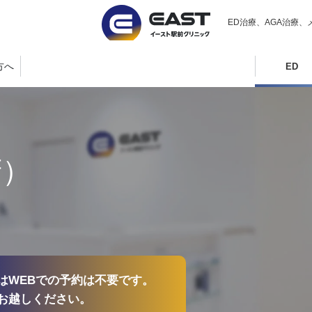
ED治療、AGA治療、
方へ
ED
府）
はWEBでの予約は不要です。
お越しください。