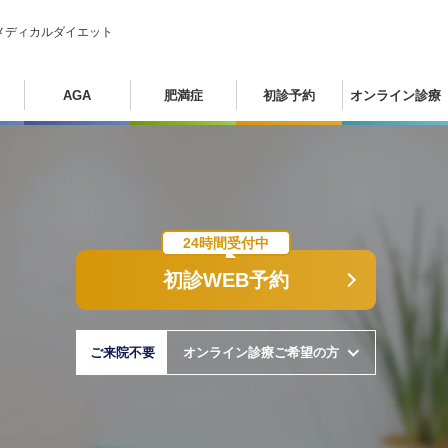
メディカルダイエット
AGA
肥満症
初診予約
オンライン診療
24時間受付中
初診WEB予約
ご来院不要
オンライン診療ご希望の方