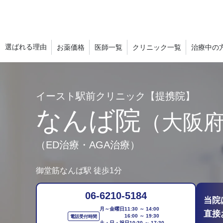
選ばれる理由
お薬価格
医師一覧
クリニック一覧
治療中の
イースト駅前クリニック【提携院】
なんば院
（大阪
（ED治療・AGA治療）
御堂筋なんば駅
徒歩1分
06-6210-5184
当院
月～金曜日
11:30 ～ 14:00
直接
16:00 ～ 19:30
電話受付時間
土・日・祝日
10:30 ～ 17:30