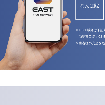
なんば院
※19:30以降は
新宿東口院：
03-
※患者様の安全を最