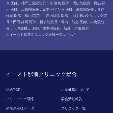
き 医師
、
神戸三宮院院長：篁 隆雄 医師
、
岡山院院長：橋詰 顕
正 医師
、
広島院院長：坂本 やすひろ 医師
、
高松院院長：西原
修造 医師
、
松山院院長：河内聡佑 医師
、
あけぼのクリニック院
長：門田 靜明 医師
、
博多院院長：堀内 能之 医師
、
小倉院院
長：下津浦耕士 医師
、
熊本院院長：新森 大佑 医師
※イースト駅前クリニック医師一覧は
こちら
イースト駅前クリニック総合
総合TOP
お薬価格について
クリニックの理念
学会活動報告
来院患者様データ
クリニック一覧