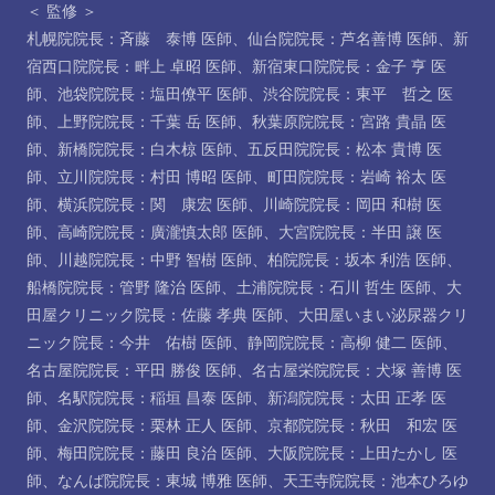
＜ 監修 ＞
札幌院院長：斉藤 泰博 医師
、
仙台院院長：芦名善博 医師
、
新
宿西口院院長：畔上 卓昭 医師
、
新宿東口院院長：金子 亨 医
師
、
池袋院院長：塩田僚平 医師
、
渋谷院院長：東平 哲之 医
師
、
上野院院長：千葉 岳 医師
、
秋葉原院院長：宮路 貴晶 医
師
、
新橋院院長：白木椋 医師
、
五反田院院長：松本 貴博 医
師
、
立川院院長：村田 博昭 医師
、
町田院院長：岩崎 裕太 医
師
、
横浜院院長：関 康宏 医師
、
川崎院院長：岡田 和樹 医
師
、
高崎院院長：廣瀧慎太郎 医師
、
大宮院院長：半田 譲 医
師
、
川越院院長：中野 智樹 医師
、
柏院院長：坂本 利浩 医師
、
船橋院院長：管野 隆治 医師
、
土浦院院長：石川 哲生 医師
、
大
田屋クリニック院長：佐藤 孝典 医師
、
大田屋いまい泌尿器クリ
ニック院長：今井 佑樹 医師
、
静岡院院長：高柳 健二 医師
、
名古屋院院長：平田 勝俊 医師
、
名古屋栄院院長：犬塚 善博 医
師
、
名駅院院長：稲垣 昌泰 医師
、
新潟院院長：太田 正孝 医
師
、
金沢院院長：栗林 正人 医師
、
京都院院長：秋田 和宏 医
師
、
梅田院院長：藤田 良治 医師
、
大阪院院長：上田たかし 医
師
、
なんば院院長：東城 博雅 医師
、
天王寺院院長：池本ひろゆ