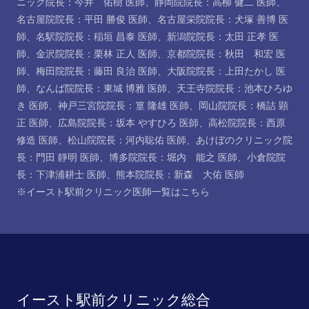
ニック院長：今井 佑樹 医師
、
静岡院院長：高柳 健二 医師
、
名古屋院院長：平田 勝俊 医師
、
名古屋栄院院長：犬塚 善博 医
師
、
名駅院院長：稲垣 昌泰 医師
、
新潟院院長：太田 正孝 医
師
、
金沢院院長：栗林 正人 医師
、
京都院院長：秋田 和宏 医
師
、
梅田院院長：藤田 良治 医師
、
大阪院院長：上田たかし 医
師
、
なんば院院長：東城 博雅 医師
、
天王寺院院長：池本ひろゆ
き 医師
、
神戸三宮院院長：篁 隆雄 医師
、
岡山院院長：橋詰 顕
正 医師
、
広島院院長：坂本 やすひろ 医師
、
高松院院長：西原
修造 医師
、
松山院院長：河内聡佑 医師
、
あけぼのクリニック院
長：門田 靜明 医師
、
博多院院長：堀内 能之 医師
、
小倉院院
長：下津浦耕士 医師
、
熊本院院長：新森 大佑 医師
※イースト駅前クリニック医師一覧は
こちら
イースト駅前クリニック総合