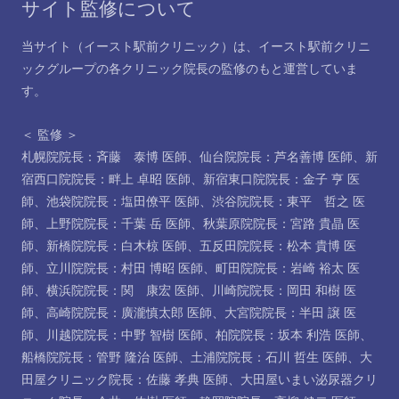
サイト監修について
当サイト（イースト駅前クリニック）は、イースト駅前クリニ
ックグループの各クリニック院長の監修のもと運営していま
す。
＜ 監修 ＞
札幌院院長：斉藤 泰博 医師
、
仙台院院長：芦名善博 医師
、
新
宿西口院院長：畔上 卓昭 医師
、
新宿東口院院長：金子 亨 医
師
、
池袋院院長：塩田僚平 医師
、
渋谷院院長：東平 哲之 医
師
、
上野院院長：千葉 岳 医師
、
秋葉原院院長：宮路 貴晶 医
師
、
新橋院院長：白木椋 医師
、
五反田院院長：松本 貴博 医
師
、
立川院院長：村田 博昭 医師
、
町田院院長：岩崎 裕太 医
師
、
横浜院院長：関 康宏 医師
、
川崎院院長：岡田 和樹 医
師
、
高崎院院長：廣瀧慎太郎 医師
、
大宮院院長：半田 譲 医
師
、
川越院院長：中野 智樹 医師
、
柏院院長：坂本 利浩 医師
、
船橋院院長：管野 隆治 医師
、
土浦院院長：石川 哲生 医師
、
大
田屋クリニック院長：佐藤 孝典 医師
、
大田屋いまい泌尿器クリ