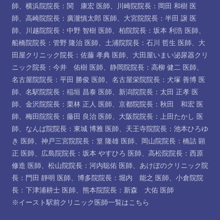
師
、
横浜院院長：関 康宏 医師
、
川崎院院長：岡田 和樹 医
師
、
高崎院院長：廣瀧慎太郎 医師
、
大宮院院長：半田 譲 医
師
、
川越院院長：中野 智樹 医師
、
柏院院長：坂本 利浩 医師
、
船橋院院長：管野 隆治 医師
、
土浦院院長：石川 哲生 医師
、
大
田屋クリニック院長：佐藤 孝典 医師
、
大田屋いまい泌尿器クリ
ニック院長：今井 佑樹 医師
、
静岡院院長：高柳 健二 医師
、
名古屋院院長：平田 勝俊 医師
、
名古屋栄院院長：犬塚 善博 医
師
、
名駅院院長：稲垣 昌泰 医師
、
新潟院院長：太田 正孝 医
師
、
金沢院院長：栗林 正人 医師
、
京都院院長：秋田 和宏 医
師
、
梅田院院長：藤田 良治 医師
、
大阪院院長：上田たかし 医
師
、
なんば院院長：東城 博雅 医師
、
天王寺院院長：池本ひろゆ
き 医師
、
神戸三宮院院長：篁 隆雄 医師
、
岡山院院長：橋詰 顕
正 医師
、
広島院院長：坂本 やすひろ 医師
、
高松院院長：西原
修造 医師
、
松山院院長：河内聡佑 医師
、
あけぼのクリニック院
長：門田 靜明 医師
、
博多院院長：堀内 能之 医師
、
小倉院院
長：下津浦耕士 医師
、
熊本院院長：新森 大佑 医師
※イースト駅前クリニック医師一覧は
こちら