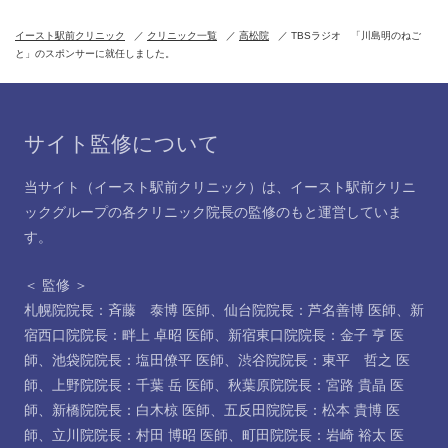
イースト駅前クリニック
クリニック一覧
高松院
TBSラジオ 「川島明のねご
と」のスポンサーに就任しました。
サイト監修について
当サイト（イースト駅前クリニック）は、イースト駅前クリニ
ックグループの各クリニック院長の監修のもと運営していま
す。
＜ 監修 ＞
札幌院院長：斉藤 泰博 医師
、
仙台院院長：芦名善博 医師
、
新
宿西口院院長：畔上 卓昭 医師
、
新宿東口院院長：金子 亨 医
師
、
池袋院院長：塩田僚平 医師
、
渋谷院院長：東平 哲之 医
師
、
上野院院長：千葉 岳 医師
、
秋葉原院院長：宮路 貴晶 医
師
、
新橋院院長：白木椋 医師
、
五反田院院長：松本 貴博 医
師
、
立川院院長：村田 博昭 医師
、
町田院院長：岩崎 裕太 医