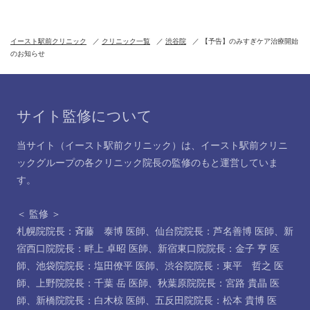
イースト駅前クリニック
クリニック一覧
渋谷院
【予告】のみすぎケア治療開始
のお知らせ
サイト監修について
当サイト（イースト駅前クリニック）は、イースト駅前クリニ
ックグループの各クリニック院長の監修のもと運営していま
す。
＜ 監修 ＞
札幌院院長：斉藤 泰博 医師
、
仙台院院長：芦名善博 医師
、
新
宿西口院院長：畔上 卓昭 医師
、
新宿東口院院長：金子 亨 医
師
、
池袋院院長：塩田僚平 医師
、
渋谷院院長：東平 哲之 医
師
、
上野院院長：千葉 岳 医師
、
秋葉原院院長：宮路 貴晶 医
師
、
新橋院院長：白木椋 医師
、
五反田院院長：松本 貴博 医