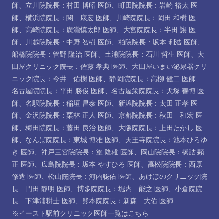
師
、
立川院院長：村田 博昭 医師
、
町田院院長：岩崎 裕太 医
師
、
横浜院院長：関 康宏 医師
、
川崎院院長：岡田 和樹 医
師
、
高崎院院長：廣瀧慎太郎 医師
、
大宮院院長：半田 譲 医
師
、
川越院院長：中野 智樹 医師
、
柏院院長：坂本 利浩 医師
、
船橋院院長：管野 隆治 医師
、
土浦院院長：石川 哲生 医師
、
大
田屋クリニック院長：佐藤 孝典 医師
、
大田屋いまい泌尿器クリ
ニック院長：今井 佑樹 医師
、
静岡院院長：高柳 健二 医師
、
名古屋院院長：平田 勝俊 医師
、
名古屋栄院院長：犬塚 善博 医
師
、
名駅院院長：稲垣 昌泰 医師
、
新潟院院長：太田 正孝 医
師
、
金沢院院長：栗林 正人 医師
、
京都院院長：秋田 和宏 医
師
、
梅田院院長：藤田 良治 医師
、
大阪院院長：上田たかし 医
師
、
なんば院院長：東城 博雅 医師
、
天王寺院院長：池本ひろゆ
き 医師
、
神戸三宮院院長：篁 隆雄 医師
、
岡山院院長：橋詰 顕
正 医師
、
広島院院長：坂本 やすひろ 医師
、
高松院院長：西原
修造 医師
、
松山院院長：河内聡佑 医師
、
あけぼのクリニック院
長：門田 靜明 医師
、
博多院院長：堀内 能之 医師
、
小倉院院
長：下津浦耕士 医師
、
熊本院院長：新森 大佑 医師
※イースト駅前クリニック医師一覧は
こちら