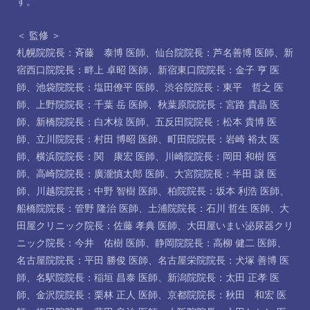
す。
＜ 監修 ＞
札幌院院長：斉藤 泰博 医師
、
仙台院院長：芦名善博 医師
、
新
宿西口院院長：畔上 卓昭 医師
、
新宿東口院院長：金子 亨 医
師
、
池袋院院長：塩田僚平 医師
、
渋谷院院長：東平 哲之 医
師
、
上野院院長：千葉 岳 医師
、
秋葉原院院長：宮路 貴晶 医
師
、
新橋院院長：白木椋 医師
、
五反田院院長：松本 貴博 医
師
、
立川院院長：村田 博昭 医師
、
町田院院長：岩崎 裕太 医
師
、
横浜院院長：関 康宏 医師
、
川崎院院長：岡田 和樹 医
師
、
高崎院院長：廣瀧慎太郎 医師
、
大宮院院長：半田 譲 医
師
、
川越院院長：中野 智樹 医師
、
柏院院長：坂本 利浩 医師
、
船橋院院長：管野 隆治 医師
、
土浦院院長：石川 哲生 医師
、
大
田屋クリニック院長：佐藤 孝典 医師
、
大田屋いまい泌尿器クリ
ニック院長：今井 佑樹 医師
、
静岡院院長：高柳 健二 医師
、
名古屋院院長：平田 勝俊 医師
、
名古屋栄院院長：犬塚 善博 医
師
、
名駅院院長：稲垣 昌泰 医師
、
新潟院院長：太田 正孝 医
師
、
金沢院院長：栗林 正人 医師
、
京都院院長：秋田 和宏 医