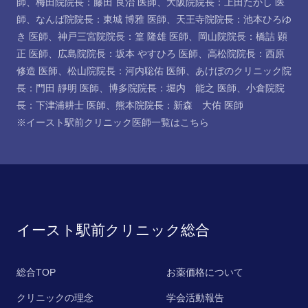
師
、
梅田院院長：藤田 良治 医師
、
大阪院院長：上田たかし 医
師
、
なんば院院長：東城 博雅 医師
、
天王寺院院長：池本ひろゆ
き 医師
、
神戸三宮院院長：篁 隆雄 医師
、
岡山院院長：橋詰 顕
正 医師
、
広島院院長：坂本 やすひろ 医師
、
高松院院長：西原
修造 医師
、
松山院院長：河内聡佑 医師
、
あけぼのクリニック院
長：門田 靜明 医師
、
博多院院長：堀内 能之 医師
、
小倉院院
長：下津浦耕士 医師
、
熊本院院長：新森 大佑 医師
※イースト駅前クリニック医師一覧は
こちら
イースト駅前クリニック総合
総合TOP
お薬価格について
クリニックの理念
学会活動報告