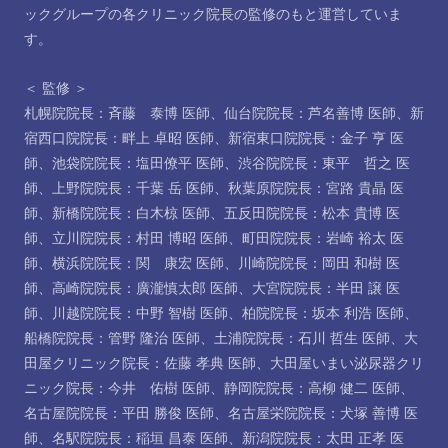
ックグループの各クリニック院長の監修のもと運営していま
す。
＜ 監修 ＞
札幌院院長：斉藤 泰博 医師
、
仙台院院長：芦名善博 医師
、
新
宿西口院院長：畔上 卓昭 医師
、
新宿東口院院長：金子 亨 医
師
、
池袋院院長：塩田僚平 医師
、
渋谷院院長：東平 哲之 医
師
、
上野院院長：千葉 岳 医師
、
秋葉原院院長：宮路 貴晶 医
師
、
新橋院院長：白木椋 医師
、
五反田院院長：松本 貴博 医
師
、
立川院院長：村田 博昭 医師
、
町田院院長：岩崎 裕太 医
師
、
横浜院院長：関 康宏 医師
、
川崎院院長：岡田 和樹 医
師
、
高崎院院長：廣瀧慎太郎 医師
、
大宮院院長：半田 譲 医
師
、
川越院院長：中野 智樹 医師
、
柏院院長：坂本 利浩 医師
、
船橋院院長：管野 隆治 医師
、
土浦院院長：石川 哲生 医師
、
大
田屋クリニック院長：佐藤 孝典 医師
、
大田屋いまい泌尿器クリ
ニック院長：今井 佑樹 医師
、
静岡院院長：高柳 健二 医師
、
名古屋院院長：平田 勝俊 医師
、
名古屋栄院院長：犬塚 善博 医
師
、
名駅院院長：稲垣 昌泰 医師
、
新潟院院長：太田 正孝 医