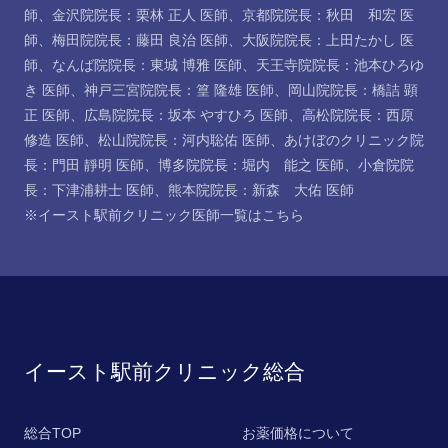
師
、
金沢院院長：栗林 正人 医師
、
京都院院長：秋田 和宏 医
師
、
梅田院院長：藤田 良治 医師
、
大阪院院長：上田たかし 医
師
、
なんば院院長：東城 博雅 医師
、
天王寺院院長：池本ひろゆ
き 医師
、
神戸三宮院院長：篁 隆雄 医師
、
岡山院院長：橋詰 顕
正 医師
、
広島院院長：坂本 やすひろ 医師
、
高松院院長：西原
修造 医師
、
松山院院長：河内聡佑 医師
、
あけぼのクリニック院
長：門田 靜明 医師
、
博多院院長：堀内 能之 医師
、
小倉院院
長：下津浦耕士 医師
、
熊本院院長：新森 大佑 医師
※イースト駅前クリニック医師一覧は
こちら
イースト駅前クリニック総合
総合TOP
お薬価格について