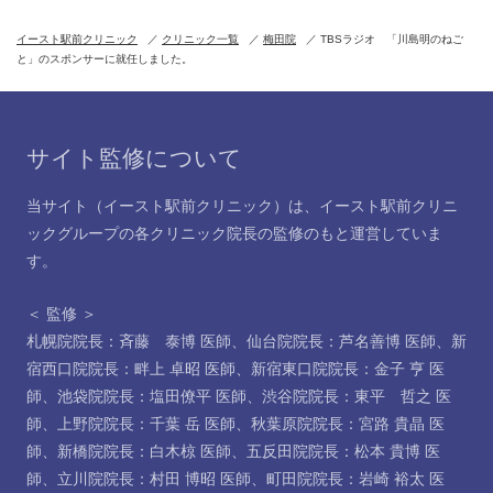
イースト駅前クリニック
クリニック一覧
梅田院
TBSラジオ 「川島明のねご
と」のスポンサーに就任しました。
サイト監修について
当サイト（イースト駅前クリニック）は、イースト駅前クリニ
ックグループの各クリニック院長の監修のもと運営していま
す。
＜ 監修 ＞
札幌院院長：斉藤 泰博 医師
、
仙台院院長：芦名善博 医師
、
新
宿西口院院長：畔上 卓昭 医師
、
新宿東口院院長：金子 亨 医
師
、
池袋院院長：塩田僚平 医師
、
渋谷院院長：東平 哲之 医
師
、
上野院院長：千葉 岳 医師
、
秋葉原院院長：宮路 貴晶 医
師
、
新橋院院長：白木椋 医師
、
五反田院院長：松本 貴博 医
師
、
立川院院長：村田 博昭 医師
、
町田院院長：岩崎 裕太 医