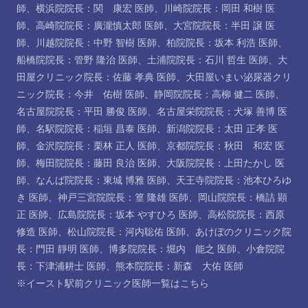
師
、
横浜院院長：関 康宏 医師
、
川崎院院長：岡田 和樹 医
師
、
高崎院院長：廣瀧慎太郎 医師
、
大宮院院長：半田 譲 医
師
、
川越院院長：中野 智樹 医師
、
柏院院長：坂本 利浩 医師
、
船橋院院長：管野 隆治 医師
、
土浦院院長：石川 哲生 医師
、
大
田屋クリニック院長：佐藤 孝典 医師
、
大田屋いまい泌尿器クリ
ニック院長：今井 佑樹 医師
、
静岡院院長：高柳 健二 医師
、
名古屋院院長：平田 勝俊 医師
、
名古屋栄院院長：犬塚 善博 医
師
、
名駅院院長：稲垣 昌泰 医師
、
新潟院院長：太田 正孝 医
師
、
金沢院院長：栗林 正人 医師
、
京都院院長：秋田 和宏 医
師
、
梅田院院長：藤田 良治 医師
、
大阪院院長：上田たかし 医
師
、
なんば院院長：東城 博雅 医師
、
天王寺院院長：池本ひろゆ
き 医師
、
神戸三宮院院長：篁 隆雄 医師
、
岡山院院長：橋詰 顕
正 医師
、
広島院院長：坂本 やすひろ 医師
、
高松院院長：西原
修造 医師
、
松山院院長：河内聡佑 医師
、
あけぼのクリニック院
長：門田 靜明 医師
、
博多院院長：堀内 能之 医師
、
小倉院院
長：下津浦耕士 医師
、
熊本院院長：新森 大佑 医師
※イースト駅前クリニック医師一覧は
こちら