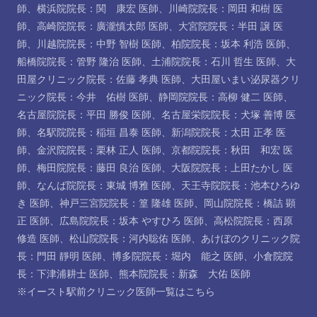
師
、
横浜院院長：関 康宏 医師
、
川崎院院長：岡田 和樹 医
師
、
高崎院院長：廣瀧慎太郎 医師
、
大宮院院長：半田 譲 医
師
、
川越院院長：中野 智樹 医師
、
柏院院長：坂本 利浩 医師
、
船橋院院長：管野 隆治 医師
、
土浦院院長：石川 哲生 医師
、
大
田屋クリニック院長：佐藤 孝典 医師
、
大田屋いまい泌尿器クリ
ニック院長：今井 佑樹 医師
、
静岡院院長：高柳 健二 医師
、
名古屋院院長：平田 勝俊 医師
、
名古屋栄院院長：犬塚 善博 医
師
、
名駅院院長：稲垣 昌泰 医師
、
新潟院院長：太田 正孝 医
師
、
金沢院院長：栗林 正人 医師
、
京都院院長：秋田 和宏 医
師
、
梅田院院長：藤田 良治 医師
、
大阪院院長：上田たかし 医
師
、
なんば院院長：東城 博雅 医師
、
天王寺院院長：池本ひろゆ
き 医師
、
神戸三宮院院長：篁 隆雄 医師
、
岡山院院長：橋詰 顕
正 医師
、
広島院院長：坂本 やすひろ 医師
、
高松院院長：西原
修造 医師
、
松山院院長：河内聡佑 医師
、
あけぼのクリニック院
長：門田 靜明 医師
、
博多院院長：堀内 能之 医師
、
小倉院院
長：下津浦耕士 医師
、
熊本院院長：新森 大佑 医師
※イースト駅前クリニック医師一覧は
こちら