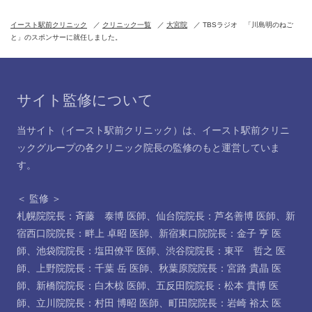
イースト駅前クリニック
クリニック一覧
大宮院
TBSラジオ 「川島明のねご
と」のスポンサーに就任しました。
サイト監修について
当サイト（イースト駅前クリニック）は、イースト駅前クリニ
ックグループの各クリニック院長の監修のもと運営していま
す。
＜ 監修 ＞
札幌院院長：斉藤 泰博 医師
、
仙台院院長：芦名善博 医師
、
新
宿西口院院長：畔上 卓昭 医師
、
新宿東口院院長：金子 亨 医
師
、
池袋院院長：塩田僚平 医師
、
渋谷院院長：東平 哲之 医
師
、
上野院院長：千葉 岳 医師
、
秋葉原院院長：宮路 貴晶 医
師
、
新橋院院長：白木椋 医師
、
五反田院院長：松本 貴博 医
師
、
立川院院長：村田 博昭 医師
、
町田院院長：岩崎 裕太 医