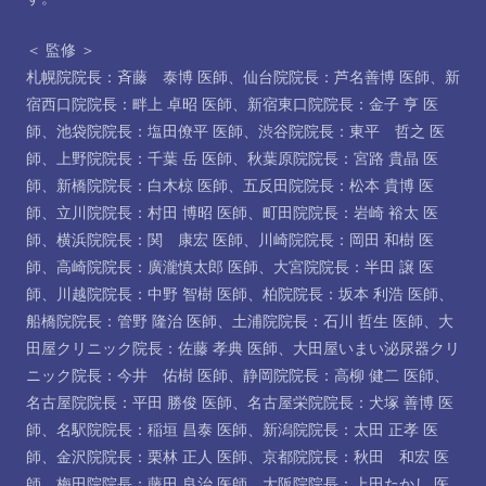
＜ 監修 ＞
札幌院院長：斉藤 泰博 医師
、
仙台院院長：芦名善博 医師
、
新
宿西口院院長：畔上 卓昭 医師
、
新宿東口院院長：金子 亨 医
師
、
池袋院院長：塩田僚平 医師
、
渋谷院院長：東平 哲之 医
師
、
上野院院長：千葉 岳 医師
、
秋葉原院院長：宮路 貴晶 医
師
、
新橋院院長：白木椋 医師
、
五反田院院長：松本 貴博 医
師
、
立川院院長：村田 博昭 医師
、
町田院院長：岩崎 裕太 医
師
、
横浜院院長：関 康宏 医師
、
川崎院院長：岡田 和樹 医
師
、
高崎院院長：廣瀧慎太郎 医師
、
大宮院院長：半田 譲 医
師
、
川越院院長：中野 智樹 医師
、
柏院院長：坂本 利浩 医師
、
船橋院院長：管野 隆治 医師
、
土浦院院長：石川 哲生 医師
、
大
田屋クリニック院長：佐藤 孝典 医師
、
大田屋いまい泌尿器クリ
ニック院長：今井 佑樹 医師
、
静岡院院長：高柳 健二 医師
、
名古屋院院長：平田 勝俊 医師
、
名古屋栄院院長：犬塚 善博 医
師
、
名駅院院長：稲垣 昌泰 医師
、
新潟院院長：太田 正孝 医
師
、
金沢院院長：栗林 正人 医師
、
京都院院長：秋田 和宏 医
師
、
梅田院院長：藤田 良治 医師
、
大阪院院長：上田たかし 医