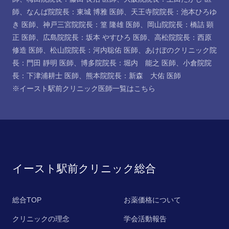
師
、
なんば院院長：東城 博雅 医師
、
天王寺院院長：池本ひろゆ
き 医師
、
神戸三宮院院長：篁 隆雄 医師
、
岡山院院長：橋詰 顕
正 医師
、
広島院院長：坂本 やすひろ 医師
、
高松院院長：西原
修造 医師
、
松山院院長：河内聡佑 医師
、
あけぼのクリニック院
長：門田 靜明 医師
、
博多院院長：堀内 能之 医師
、
小倉院院
長：下津浦耕士 医師
、
熊本院院長：新森 大佑 医師
※イースト駅前クリニック医師一覧は
こちら
イースト駅前クリニック総合
総合TOP
お薬価格について
クリニックの理念
学会活動報告