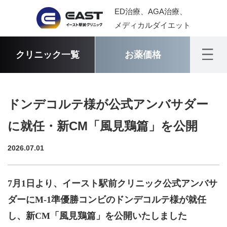
ED治療、AGA治療、
メディカルダイエット
クリニック一覧
お薬価格
ドンデコルテ様が公式アンバサダー
に就任・新CM「風見鶏篇」を公開
2026.07.01
7
月
1
日より、イースト駅前クリニック公式アンバサ
ダーに
M-1
準優勝コンビのドンデコルテ様が就任
し、新
CM
「風見鶏篇」を公開いたしました