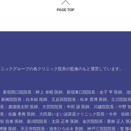
PAGE TOP
リニックグループの各クリニック院長の監修のもと運営しています。
、
新宿西口院院長：畔上 卓昭 医師
、
新宿東口院院長：金子 亨 医師
、
池
、
新橋院院長：白木椋 医師
、
五反田院院長：松本 貴博 医師
、
立川院院長
長：廣瀧慎太郎 医師
、
大宮院院長：半田 譲 医師
、
川越院院長：中野 智
長：佐藤 孝典 医師
、
大田屋いまい泌尿器クリニック院長：今井 佑樹 
垣 昌泰 医師
、
新潟院院長：太田 正孝 医師
、
金沢院院長：栗林 正人 医
博雅 医師
、
天王寺院院長：池本ひろゆき 医師
、
神戸三宮院院長：篁 隆