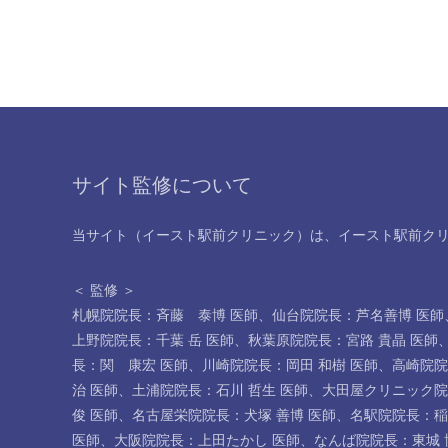
サイト監修について
当サイト（イースト駅前クリニック）は、イースト駅前ク
＜ 監修 ＞
札幌院院長：斉藤 泰博 医師
、
仙台院院長：芦名善博 医師
上野院院長：千葉 岳 医師
、
秋葉原院院長：宮路 貴晶 医師
長：関 康宏 医師
、
川崎院院長：岡田 和樹 医師
、
高崎院院
治 医師
、
土浦院院長：石川 哲生 医師
、
大田屋クリニック院
俊 医師
、
名古屋栄院院長：犬塚 善博 医師
、
名駅院院長：稲
医師
、
大阪院院長：上田たかし 医師
、
なんば院院長：東城 