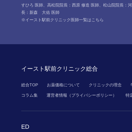
すひろ 医師
、
高松院院長：西原 修造 医師
、
松山院院長：河
長：新森 大佑 医師
※イースト駅前クリニック医師一覧は
こちら
イースト駅前クリニック総合
総合TOP
お薬価格について
クリニックの理念
コラム集
運営者情報
（プライバシーポリシー）
特
ED