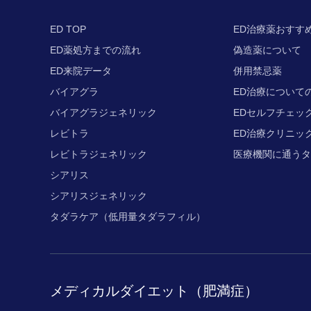
ED TOP
ED治療薬おすす
ED薬処方までの流れ
偽造薬について
ED来院データ
併用禁忌薬
バイアグラ
ED治療について
バイアグラジェネリック
EDセルフチェッ
レビトラ
ED治療
クリニッ
レビトラジェネリック
医療機関に通うタ
シアリス
シアリスジェネリック
タダラケア
（低用量タダラフィル）
メディカルダイエット（肥満症）