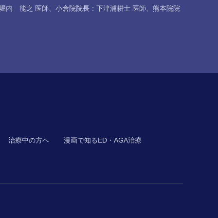
堀内 能之 医師
、
小倉院院長：下津浦耕士 医師
、
熊本院院
治療中の方へ
漫画で知るED・AGA治療