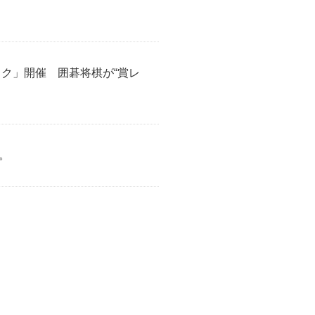
リニック」開催 囲碁将棋が“賞レ
。