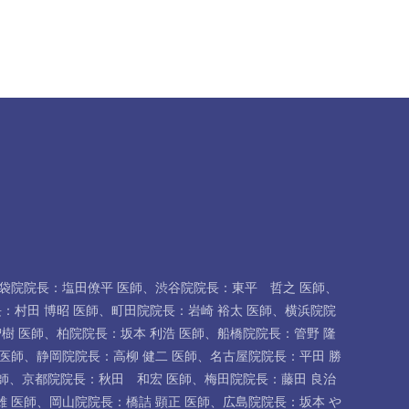
袋院院長：塩田僚平 医師
、
渋谷院院長：東平 哲之 医師
、
：村田 博昭 医師
、
町田院院長：岩崎 裕太 医師
、
横浜院院
樹 医師
、
柏院院長：坂本 利浩 医師
、
船橋院院長：管野 隆
医師
、
静岡院院長：高柳 健二 医師
、
名古屋院院長：平田 勝
師
、
京都院院長：秋田 和宏 医師
、
梅田院院長：藤田 良治
雄 医師
、
岡山院院長：橋詰 顕正 医師
、
広島院院長：坂本 や