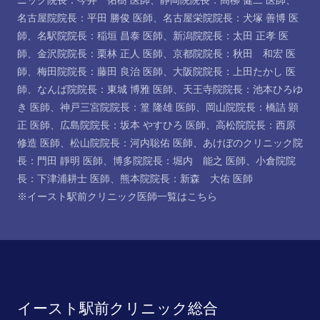
ニック院長：今井 佑樹 医師
、
静岡院院長：高柳 健二 医師
、
名古屋院院長：平田 勝俊 医師
、
名古屋栄院院長：犬塚 善博 医
師
、
名駅院院長：稲垣 昌泰 医師
、
新潟院院長：太田 正孝 医
師
、
金沢院院長：栗林 正人 医師
、
京都院院長：秋田 和宏 医
師
、
梅田院院長：藤田 良治 医師
、
大阪院院長：上田たかし 医
師
、
なんば院院長：東城 博雅 医師
、
天王寺院院長：池本ひろゆ
き 医師
、
神戸三宮院院長：篁 隆雄 医師
、
岡山院院長：橋詰 顕
正 医師
、
広島院院長：坂本 やすひろ 医師
、
高松院院長：西原
修造 医師
、
松山院院長：河内聡佑 医師
、
あけぼのクリニック院
長：門田 靜明 医師
、
博多院院長：堀内 能之 医師
、
小倉院院
長：下津浦耕士 医師
、
熊本院院長：新森 大佑 医師
※イースト駅前クリニック医師一覧は
こちら
イースト駅前クリニック総合