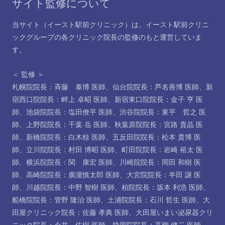
サイト監修について
当サイト（イースト駅前クリニック）は、イースト駅前クリニ
ックグループの各クリニック院長の監修のもと運営していま
す。
＜ 監修 ＞
札幌院院長：斉藤 泰博 医師
、
仙台院院長：芦名善博 医師
、
新
宿西口院院長：畔上 卓昭 医師
、
新宿東口院院長：金子 亨 医
師
、
池袋院院長：塩田僚平 医師
、
渋谷院院長：東平 哲之 医
師
、
上野院院長：千葉 岳 医師
、
秋葉原院院長：宮路 貴晶 医
師
、
新橋院院長：白木椋 医師
、
五反田院院長：松本 貴博 医
師
、
立川院院長：村田 博昭 医師
、
町田院院長：岩崎 裕太 医
師
、
横浜院院長：関 康宏 医師
、
川崎院院長：岡田 和樹 医
師
、
高崎院院長：廣瀧慎太郎 医師
、
大宮院院長：半田 譲 医
師
、
川越院院長：中野 智樹 医師
、
柏院院長：坂本 利浩 医師
、
船橋院院長：管野 隆治 医師
、
土浦院院長：石川 哲生 医師
、
大
田屋クリニック院長：佐藤 孝典 医師
、
大田屋いまい泌尿器クリ