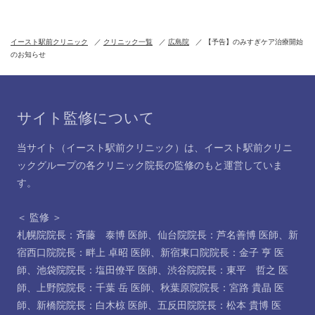
イースト駅前クリニック
クリニック一覧
広島院
【予告】のみすぎケア治療開始
のお知らせ
サイト監修について
当サイト（イースト駅前クリニック）は、イースト駅前クリニ
ックグループの各クリニック院長の監修のもと運営していま
す。
＜ 監修 ＞
札幌院院長：斉藤 泰博 医師
、
仙台院院長：芦名善博 医師
、
新
宿西口院院長：畔上 卓昭 医師
、
新宿東口院院長：金子 亨 医
師
、
池袋院院長：塩田僚平 医師
、
渋谷院院長：東平 哲之 医
師
、
上野院院長：千葉 岳 医師
、
秋葉原院院長：宮路 貴晶 医
師
、
新橋院院長：白木椋 医師
、
五反田院院長：松本 貴博 医