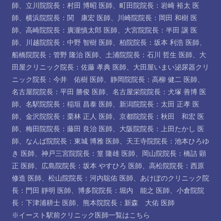
師
、
立川院院長：村田 博昭 医師
、
町田院院長：岩崎 裕太 医
師
、
横浜院院長：関 康宏 医師
、
川崎院院長：岡田 和樹 医
師
、
高崎院院長：廣瀧慎太郎 医師
、
大宮院院長：半田 譲 医
師
、
川越院院長：中野 智樹 医師
、
柏院院長：坂本 利浩 医師
、
船橋院院長：管野 隆治 医師
、
土浦院院長：石川 哲生 医師
、
大
田屋クリニック院長：佐藤 孝典 医師
、
大田屋いまい泌尿器クリ
ニック院長：今井 佑樹 医師
、
静岡院院長：高柳 健二 医師
、
名古屋院院長：平田 勝俊 医師
、
名古屋栄院院長：犬塚 善博 医
師
、
名駅院院長：稲垣 昌泰 医師
、
新潟院院長：太田 正孝 医
師
、
金沢院院長：栗林 正人 医師
、
京都院院長：秋田 和宏 医
師
、
梅田院院長：藤田 良治 医師
、
大阪院院長：上田たかし 医
師
、
なんば院院長：東城 博雅 医師
、
天王寺院院長：池本ひろゆ
き 医師
、
神戸三宮院院長：篁 隆雄 医師
、
岡山院院長：橋詰 顕
正 医師
、
広島院院長：坂本 やすひろ 医師
、
高松院院長：西原
修造 医師
、
松山院院長：河内聡佑 医師
、
あけぼのクリニック院
長：門田 靜明 医師
、
博多院院長：堀内 能之 医師
、
小倉院院
長：下津浦耕士 医師
、
熊本院院長：新森 大佑 医師
※イースト駅前クリニック医師一覧は
こちら