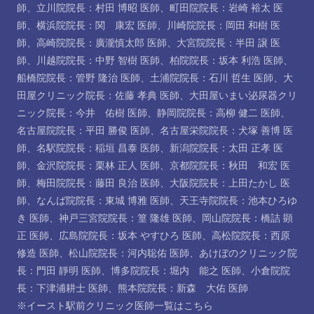
師
、
立川院院長：村田 博昭 医師
、
町田院院長：岩崎 裕太 医
師
、
横浜院院長：関 康宏 医師
、
川崎院院長：岡田 和樹 医
師
、
高崎院院長：廣瀧慎太郎 医師
、
大宮院院長：半田 譲 医
師
、
川越院院長：中野 智樹 医師
、
柏院院長：坂本 利浩 医師
、
船橋院院長：管野 隆治 医師
、
土浦院院長：石川 哲生 医師
、
大
田屋クリニック院長：佐藤 孝典 医師
、
大田屋いまい泌尿器クリ
ニック院長：今井 佑樹 医師
、
静岡院院長：高柳 健二 医師
、
名古屋院院長：平田 勝俊 医師
、
名古屋栄院院長：犬塚 善博 医
師
、
名駅院院長：稲垣 昌泰 医師
、
新潟院院長：太田 正孝 医
師
、
金沢院院長：栗林 正人 医師
、
京都院院長：秋田 和宏 医
師
、
梅田院院長：藤田 良治 医師
、
大阪院院長：上田たかし 医
師
、
なんば院院長：東城 博雅 医師
、
天王寺院院長：池本ひろゆ
き 医師
、
神戸三宮院院長：篁 隆雄 医師
、
岡山院院長：橋詰 顕
正 医師
、
広島院院長：坂本 やすひろ 医師
、
高松院院長：西原
修造 医師
、
松山院院長：河内聡佑 医師
、
あけぼのクリニック院
長：門田 靜明 医師
、
博多院院長：堀内 能之 医師
、
小倉院院
長：下津浦耕士 医師
、
熊本院院長：新森 大佑 医師
※イースト駅前クリニック医師一覧は
こちら