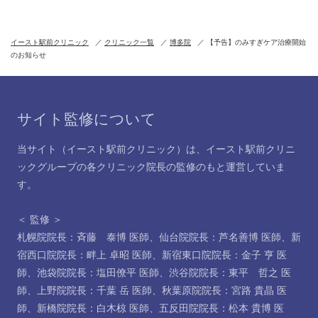
イースト駅前クリニック
クリニック一覧
博多院
【予告】のみすぎケア治療開始
のお知らせ
サイト監修について
当サイト（イースト駅前クリニック）は、イースト駅前クリニ
ックグループの各クリニック院長の監修のもと運営していま
す。
＜ 監修 ＞
札幌院院長：斉藤 泰博 医師
、
仙台院院長：芦名善博 医師
、
新
宿西口院院長：畔上 卓昭 医師
、
新宿東口院院長：金子 亨 医
師
、
池袋院院長：塩田僚平 医師
、
渋谷院院長：東平 哲之 医
師
、
上野院院長：千葉 岳 医師
、
秋葉原院院長：宮路 貴晶 医
師
、
新橋院院長：白木椋 医師
、
五反田院院長：松本 貴博 医